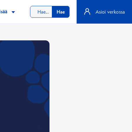
isää
Hae
Asioi verkossa