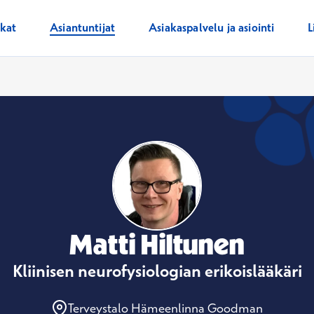
ikat
Asiantuntijat
Asiakaspalvelu ja asiointi
L
Matti Hiltunen
Kliinisen neurofysiologian erikoislääkäri
Terveystalo Hämeenlinna Goodman