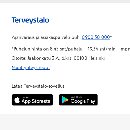
Ajanvaraus ja asiakaspalvelu puh.
0900 30 000
*
*Puhelun hinta on 8,45 snt/puhelu + 19,34 snt/min + m
Osoite: Jaakonkatu 3 A, 6.krs, 00100 Helsinki
Muut yhteystiedot
*Puhelun hinta on 8,35 snt/puhelu + 19,33 snt/min + mpm/
*Puhelun hinta on matkapuhelinliittymästä 8,35 snt/puhelu 
Lataa Terveystalo-sovellus
Avautuu uuteen ikkunaan
Avautuu uuteen ikkunaan