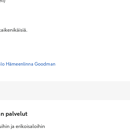
li)
aikenikäisiä.
talo Hämeenlinna Goodman
an palvelut
ihin ja erikoisaloihin