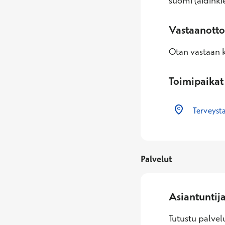
suomi (äidinkie
Vastaanotto
Otan vastaan k
Toimipaikat
Terveys
Palvelut
Asiantuntij
Tutustu palvelu