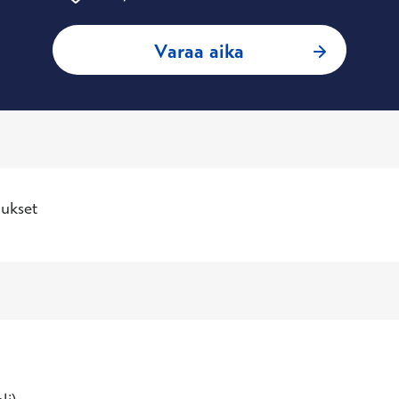
: Matti Hiltunen, 
Varaa aika
ukset