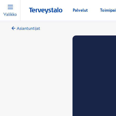
Palvelut
Toimipa
Valikko
Asiantuntijat