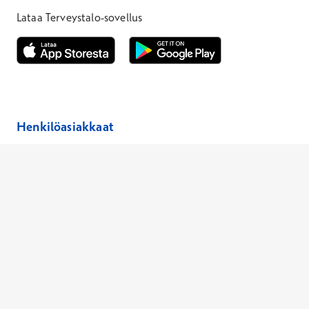
Lataa Terveystalo-sovellus
Avautuu uuteen ikkunaan
Avautuu uuteen ikkunaan
Henkilöasiakkaat
Hinnasto
Ajanvaraus
Toimipaikat
Asiantuntijat