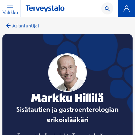
Valikko
Asiantuntijat
Markku Hillilä
Sisätautien ja gastroenterologian
erikoislääkäri