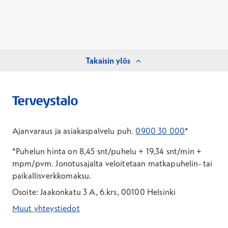
Takaisin ylös
Ajanvaraus ja asiakaspalvelu puh.
0900 30 000
*
*Puhelun hinta on 8,45 snt/puhelu + 19,34 snt/min +
mpm/pvm.
Jonotusajalta veloitetaan matkapuhelin- tai
paikallisverkkomaksu.
Osoite: Jaakonkatu 3 A, 6.krs, 00100 Helsinki
Muut yhteystiedot
*Puhelun hinta on 8,35 snt/puhelu + 19,33 snt/min + mpm/pvm
*Puhelun hinta on matkapuhelinliittymästä 8,35 snt/puhelu + 