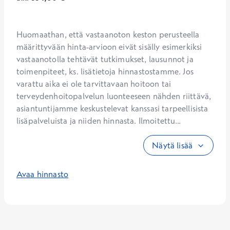
Huomaathan, että vastaanoton keston perusteella 
määrittyvään hinta-arvioon eivät sisälly esimerkiksi 
vastaanotolla tehtävät tutkimukset, lausunnot ja 
toimenpiteet, ks. lisätietoja hinnastostamme. Jos 
varattu aika ei ole tarvittavaan hoitoon tai 
terveydenhoitopalvelun luonteeseen nähden riittävä, 
asiantuntijamme keskustelevat kanssasi tarpeellisista 
lisäpalveluista ja niiden hinnasta. Ilmoitettu...
Näytä lisää
Avaa hinnasto