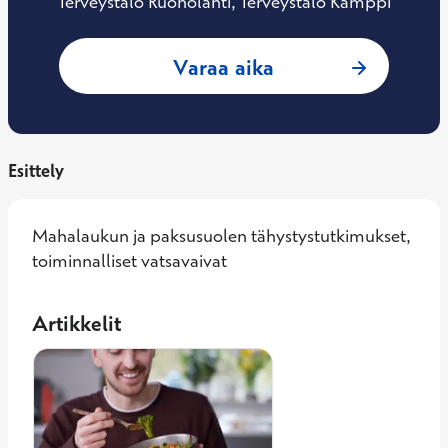
Terveystalo Ruoholahti, Terveystalo Kamppi
: Markku Hillilä, 
Varaa aika
Esittely
Mahalaukun ja paksusuolen tähystystutkimukset, 
toiminnalliset vatsavaivat
Artikkelit