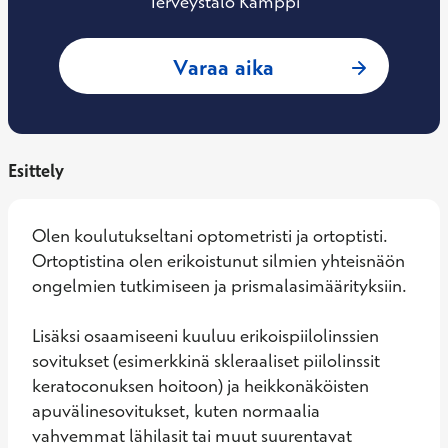
Terveystalo Kamppi
: Kirsi Heino, Orto
Varaa aika
Esittely
Olen koulutukseltani optometristi ja ortoptisti. 
Ortoptistina olen erikoistunut silmien yhteisnäön 
ongelmien tutkimiseen ja prismalasimäärityksiin.

Lisäksi osaamiseeni kuuluu erikoispiilolinssien 
sovitukset (esimerkkinä skleraaliset piilolinssit 
keratoconuksen hoitoon) ja heikkonäköisten 
apuvälinesovitukset, kuten normaalia 
vahvemmat lähilasit tai muut suurentavat 