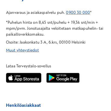
Ajanvaraus ja asiakaspalvelu puh.
0900 30 000
*
*Puhelun hinta on 8,45 snt/puhelu + 19,34 snt/min +
mpm/pvm.
Jonotusajalta veloitetaan matkapuhelin- tai
paikallisverkkomaksu.
Osoite: Jaakonkatu 3 A, 6.krs, 00100 Helsinki
Muut yhteystiedot
*Puhelun hinta on 8,35 snt/puhelu + 19,33 snt/min + mpm/pvm
*Puhelun hinta on matkapuhelinliittymästä 8,35 snt/puhelu + 
Lataa Terveystalo-sovellus
Avautuu uuteen ikkunaan
Avautuu uuteen ikkunaan
Henkilöasiakkaat