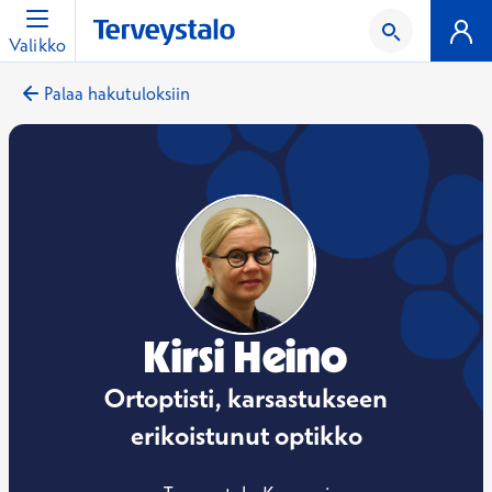
Valikko
Palaa hakutuloksiin
Kirsi Heino
Ortoptisti, karsastukseen
erikoistunut optikko