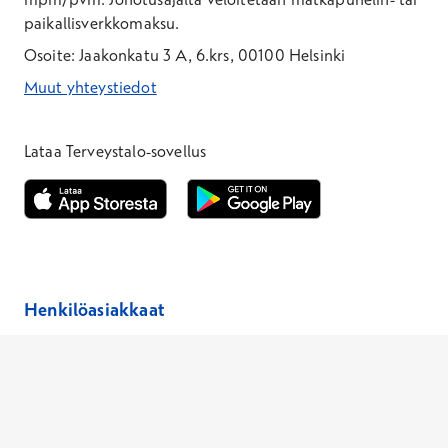
paikallisverkkomaksu.
Osoite: Jaakonkatu 3 A, 6.krs, 00100 Helsinki
Muut yhteystiedot
*Puhelun hinta on 8,35 snt/puhelu + 19,33 snt/min + mpm/pvm
*Puhelun hinta on matkapuhelinliittymästä 8,35 snt/puhelu + 
Lataa Terveystalo-sovellus
Avautuu uuteen ikkunaan
Avautuu uuteen ikkunaan
Henkilöasiakkaat
Hinnasto
Ajanvaraus