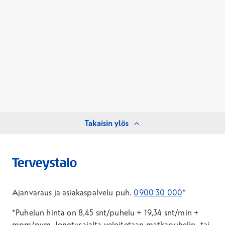
Takaisin ylös
Ajanvaraus ja asiakaspalvelu puh.
0900 30 000
*
*Puhelun hinta on 8,45 snt/puhelu + 19,34 snt/min +
mpm/pvm.
Jonotusajalta veloitetaan matkapuhelin- tai