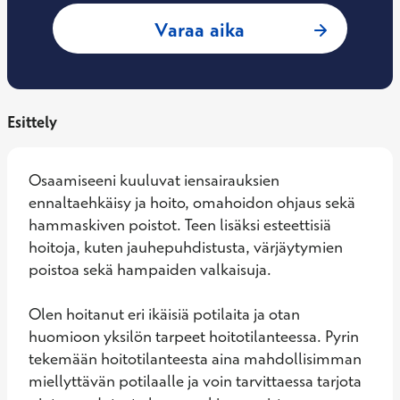
: Heidi Hyvärinen,
Varaa aika
Esittely
Osaamiseeni kuuluvat iensairauksien 
ennaltaehkäisy ja hoito, omahoidon ohjaus sekä 
hammaskiven poistot. Teen lisäksi esteettisiä 
hoitoja, kuten jauhepuhdistusta, värjäytymien 
poistoa sekä hampaiden valkaisuja. 

Olen hoitanut eri ikäisiä potilaita ja otan 
huomioon yksilön tarpeet hoitotilanteessa. Pyrin 
tekemään hoitotilanteesta aina mahdollisimman 
miellyttävän potilaalle ja voin tarvittaessa tarjota 