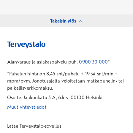
Takaisin ylös
Ajanvaraus ja asiakaspalvelu puh.
0900 30 000
*
*Puhelun hinta on 8,45 snt/puhelu + 19,34 snt/min +
mpm/pvm.
Jonotusajalta veloitetaan matkapuhelin- tai
paikallisverkkomaksu.
Osoite: Jaakonkatu 3 A, 6.krs, 00100 Helsinki
Muut yhteystiedot
*Puhelun hinta on 8,35 snt/puhelu + 19,33 snt/min + mpm/pvm
*Puhelun hinta on matkapuhelinliittymästä 8,35 snt/puhelu + 
Lataa Terveystalo-sovellus