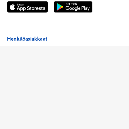
Avautuu uuteen ikkunaan
Avautuu uuteen ikkunaan
Henkilöasiakkaat
Hinnasto
Ajanvaraus
Toimipaikat
Asiantuntijat
Anna palautetta