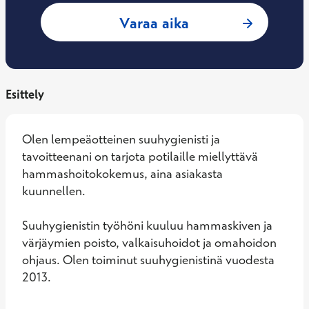
: Heidi Hippi, Suu
Varaa aika
Esittely
Olen lempeäotteinen suuhygienisti ja 
tavoitteenani on tarjota potilaille miellyttävä 
hammashoitokokemus, aina asiakasta 
kuunnellen. 

Suuhygienistin työhöni kuuluu hammaskiven ja 
värjäymien poisto, valkaisuhoidot ja omahoidon 
ohjaus. Olen toiminut suuhygienistinä vuodesta 
2013.