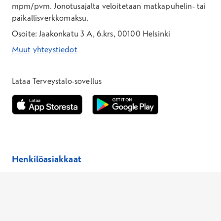
mpm/pvm.
Jonotusajalta veloitetaan matkapuhelin- tai
paikallisverkkomaksu.
Osoite: Jaakonkatu 3 A, 6.krs, 00100 Helsinki
Muut yhteystiedot
*Puhelun hinta on 8,35 snt/puhelu + 19,33 snt/min + mpm/pvm
*Puhelun hinta on matkapuhelinliittymästä 8,35 snt/puhelu + 
Lataa Terveystalo-sovellus
Avautuu uuteen ikkunaan
Avautuu uuteen ikkunaan
Henkilöasiakkaat
Hinnasto
Ajanvaraus