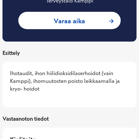
Terveystalo Kamppi
: Pekka Erkko, Iho
Varaa aika
Esittely
Ihotaudit, ihon hiilidioksidilaserhoidot (vain 
Kamppi), ihomuutosten poisto leikkaamalla ja 
kryo- hoidot
Vastaanoton tiedot