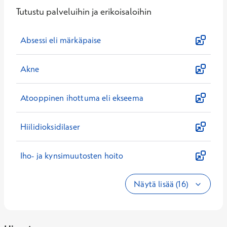
Tutustu palveluihin ja erikoisaloihin
Absessi eli märkäpaise
Akne
Atooppinen ihottuma eli ekseema
Hiilidioksidilaser
Iho- ja kynsimuutosten hoito
Näytä lisää (16)