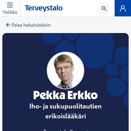
Valikko
Palaa hakutuloksiin
Pekka Erkko
Iho- ja sukupuolitautien
erikoislääkäri