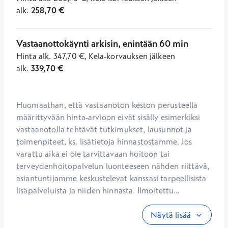
alk.
258,70
€
Vastaanottokäynti arkisin, enintään 60 min
Hinta
alk.
347,70
€
,
Kela-korvauksen jälkeen
alk.
339,70
€
Huomaathan, että vastaanoton keston perusteella 
määrittyvään hinta-arvioon eivät sisälly esimerkiksi 
vastaanotolla tehtävät tutkimukset, lausunnot ja 
toimenpiteet, ks. lisätietoja hinnastostamme. Jos 
varattu aika ei ole tarvittavaan hoitoon tai 
terveydenhoitopalvelun luonteeseen nähden riittävä, 
asiantuntijamme keskustelevat kanssasi tarpeellisista 
lisäpalveluista ja niiden hinnasta. Ilmoitettu...
Näytä lisää