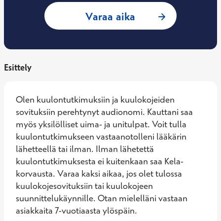
: Tiina Aro, audi
Varaa aika
Esittely
Olen kuulontutkimuksiin ja kuulokojeiden 
sovituksiin perehtynyt audionomi. Kauttani saa 
myös yksilölliset uima- ja unitulpat. Voit tulla 
kuulontutkimukseen vastaanotolleni lääkärin 
lähetteellä tai ilman. Ilman lähetettä 
kuulontutkimuksesta ei kuitenkaan saa Kela-
korvausta. Varaa kaksi aikaa, jos olet tulossa 
kuulokojesovituksiin tai kuulokojeen 
suunnittelukäynnille. Otan mielelläni vastaan 
asiakkaita 7-vuotiaasta ylöspäin.