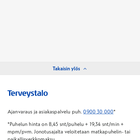
Takaisin ylös
Ajanvaraus ja asiakaspalvelu puh.
0900 30 000
*
*Puhelun hinta on 8,45 snt/puhelu + 19,34 snt/min +
mpm/pvm.
Jonotusajalta veloitetaan matkapuhelin- tai
paikallisverkkomaksu.