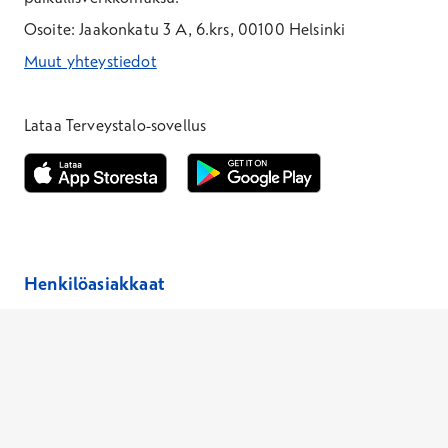
Osoite: Jaakonkatu 3 A, 6.krs, 00100 Helsinki
Muut yhteystiedot
*Puhelun hinta on 8,35 snt/puhelu + 19,33 snt/min + mpm/pvm
*Puhelun hinta on matkapuhelinliittymästä 8,35 snt/puhelu + 
Lataa Terveystalo-sovellus
Avautuu uuteen ikkunaan
Avautuu uuteen ikkunaan
Henkilöasiakkaat
Hinnasto
Ajanvaraus
Toimipaikat