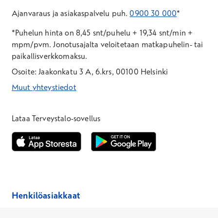
Ajanvaraus ja asiakaspalvelu puh.
0900 30 000
*
*Puhelun hinta on 8,45 snt/puhelu + 19,34 snt/min +
mpm/pvm.
Jonotusajalta veloitetaan matkapuhelin- tai
paikallisverkkomaksu.
Osoite: Jaakonkatu 3 A, 6.krs, 00100 Helsinki
Muut yhteystiedot
*Puhelun hinta on 8,35 snt/puhelu + 19,33 snt/min + mpm/pvm
*Puhelun hinta on matkapuhelinliittymästä 8,35 snt/puhelu + 
Lataa Terveystalo-sovellus
Avautuu uuteen ikkunaan
Avautuu uuteen ikkunaan
Henkilöasiakkaat