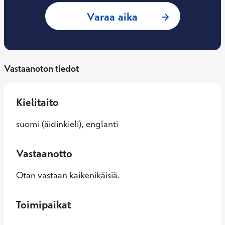
: Sinikka Aukee, R
Varaa aika
Vastaanoton tiedot
Kielitaito
suomi (äidinkieli), englanti
Vastaanotto
Otan vastaan kaikenikäisiä.
Toimipaikat