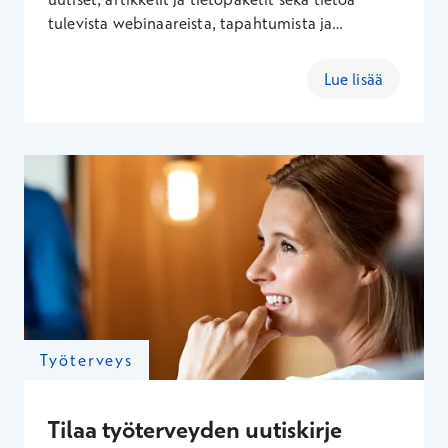
tulevista webinaareista, tapahtumista ja
koulutuksista. Tutustu työntekijän ja työyhteisön
hyvinvointiin, johtamiseen ja työterveyden
Lue lisää
vaikuttavuuteen liittyviin aiheisiin.
Työterveys
Tilaa työterveyden uutiskirje