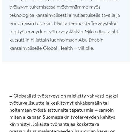
työkyvyn tukemisessa hyödynnämme myös
teknologiaa kansainvälisesti ainutlaatuisella tavalla ja
erinomaisin tuloksin. Näistä teemoista Terveystalon
digityöterveyden työterveyslääkäri Mikko Rautalahti
kutsuttiin hiljattain luennoimaan Abu Dhabin
kansainväliselle Global Health – viikolle.
–
Globaalisti työterveys on mielletty vahvasti osaksi
työturvallisuutta ja keskittynyt ehkäisemään tai
hoitamaan työssä sattuneita tapaturmia – samoin
miten aikanaan Suomessakin työterveyden kehitys
käynnistyi. Jokaista työnantajaa koskettava
osaajapula ja mielenterveyden häiriöiden kasvu on