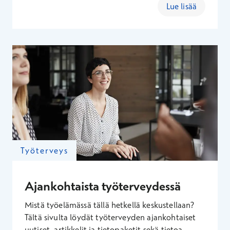
toimialan huomioiden, jotta huominen ei tule
Lue lisää
yllätyksenä. Me keskitymme terveyteen, jotta
teillä voidaan keskittyä tärkeämpään.
Työterveys
Ajankohtaista työterveydessä
Mistä työelämässä tällä hetkellä keskustellaan?
Tältä sivulta löydät työterveyden ajankohtaiset
uutiset, artikkelit ja tietopaketit sekä tietoa