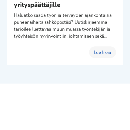
yrityspäättäjille
Haluatko saada työn ja terveyden ajankohtaisia
puheenaiheita sähköpostiisi? Uutiskirjeemme
tarjoilee luettavaa muun muassa työntekijän ja
työyhteisön hyvinvointiin, johtamiseen sekä
työterveyden vaikuttavuuteen liittyen. Uutiskirje
on suunnattu yritysten edustajille, yritysjohdolle,
Lue lisää
liiketoimintapäättäjille ja yrittäjille.