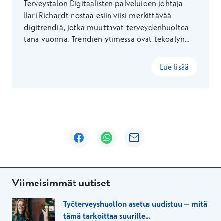
Terveystalon Digitaalisten palveluiden johtaja
Ilari Richardt nostaa esiin viisi merkittävää
digitrendiä, jotka muuttavat terveydenhuoltoa
tänä vuonna. Trendien ytimessä ovat tekoälyn
mahdollisuudet terveydenhuollon ongelmien
ratkaisuissa.
Lue lisää
Avautuu uuteen ikkunaan
Avautuu uuteen ikkunaan
Avautuu uuteen ikkunaan
Viimeisimmät uutiset
Työterveyshuollon asetus uudistuu – mitä
tämä tarkoittaa suurille