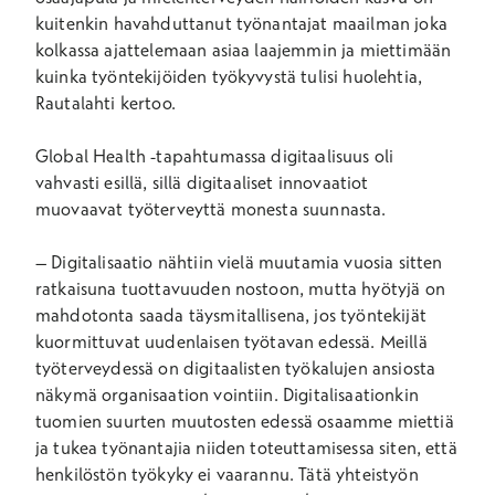
kuitenkin havahduttanut työnantajat maailman joka
kolkassa ajattelemaan asiaa laajemmin ja miettimään
kuinka työntekijöiden työkyvystä tulisi huolehtia,
Rautalahti kertoo.
Global Health -tapahtumassa digitaalisuus oli
vahvasti esillä, sillä digitaaliset innovaatiot
muovaavat työterveyttä monesta suunnasta.
–
Digitalisaatio nähtiin vielä muutamia vuosia sitten
ratkaisuna tuottavuuden nostoon, mutta hyötyjä on
mahdotonta saada täysmitallisena, jos työntekijät
kuormittuvat uudenlaisen työtavan edessä. Meillä
työterveydessä on digitaalisten työkalujen ansiosta
näkymä organisaation vointiin. Digitalisaationkin
tuomien suurten muutosten edessä osaamme miettiä
ja tukea työnantajia niiden toteuttamisessa siten, että
henkilöstön työkyky ei vaarannu. Tätä yhteistyön