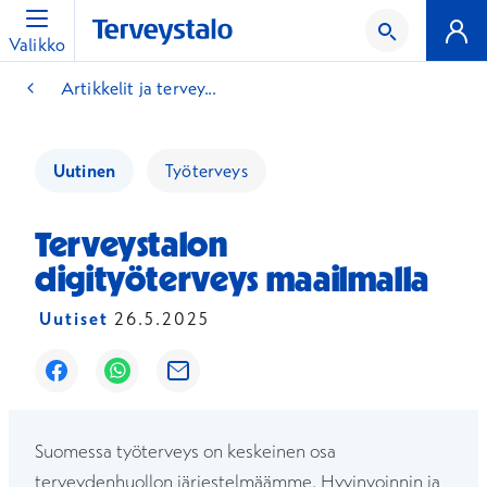
Valikko
Artikkelit ja tervey...
Uutinen
Työterveys
Terveystalon
digityöterveys maailmalla
Uutiset
26.5.2025
Avautuu uuteen ikkunaan
Avautuu uuteen ikkunaan
Avautuu uuteen ikkunaan
Suomessa työterveys on keskeinen osa
terveydenhuollon järjestelmäämme. Hyvinvoinnin ja