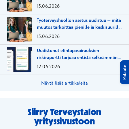
työnantajaorganisaatioille?
15.06.2026
Työterveyshuollon asetus uudistuu – mitä
muutos tarkoittaa pienille ja keskisuurille
yrityksille?
15.06.2026
Uudistunut elintapasairauksien
riskiraportti tarjoaa entistä selkeämmän
näkymän terveydentilaan
12.06.2026
Palaute
Näytä lisää artikkeleita
Siirry Terveystalon
yrityssivustoon