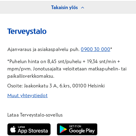
Takaisin ylös
Ajanvaraus ja asiakaspalvelu puh.
0900 30 000
*
*Puhelun hinta on 8,45 snt/puhelu + 19,34 snt/min +
mpm/pvm.
Jonotusajalta veloitetaan matkapuhelin- tai
paikallisverkkomaksu.
Osoite: Jaakonkatu 3 A, 6.krs, 00100 Helsinki
Muut yhteystiedot
*Puhelun hinta on 8,35 snt/puhelu + 19,33 snt/min + mpm/pvm
*Puhelun hinta on matkapuhelinliittymästä 8,35 snt/puhelu + 
Lataa Terveystalo-sovellus