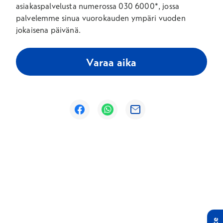
asiakaspalvelusta numerossa 030 6000*, jossa
palvelemme sinua vuorokauden ympäri vuoden
jokaisena päivänä.
Varaa aika
Avautuu uuteen ikkunaan
Avautuu uuteen ikkunaan
Avautuu uuteen ikkunaan