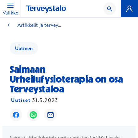
Valikko
Artikkelit ja tervey...
Uutinen
Saimaan
Urheilufysioterapia on osa
Terveystaloa
Uutiset
31.3.2023
Avautuu uuteen ikkunaan
Avautuu uuteen ikkunaan
Avautuu uuteen ikkunaan
Saimaa Urheilufysioterapia yhdistyy 1.4.2023 osaksi