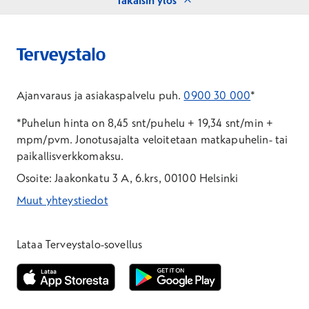
Takaisin ylös
Ajanvaraus ja asiakaspalvelu puh.
0900 30 000
*
*Puhelun hinta on 8,45 snt/puhelu + 19,34 snt/min +
mpm/pvm.
Jonotusajalta veloitetaan matkapuhelin- tai
paikallisverkkomaksu.
Osoite: Jaakonkatu 3 A, 6.krs, 00100 Helsinki
Muut yhteystiedot
*Puhelun hinta on 8,35 snt/puhelu + 19,33 snt/min + mpm/pvm
*Puhelun hinta on matkapuhelinliittymästä 8,35 snt/puhelu + 
Lataa Terveystalo-sovellus
Avautuu uuteen ikkunaan
Avautuu uuteen ikkunaan