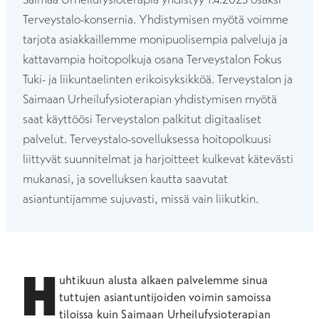
Terveystalo-konsernia. Yhdistymisen myötä voimme
tarjota asiakkaillemme monipuolisempia palveluja ja
kattavampia hoitopolkuja osana Terveystalon Fokus
Tuki- ja liikuntaelinten erikoisyksikköä. Terveystalon ja
Saimaan Urheilufysioterapian yhdistymisen myötä
saat käyttöösi Terveystalon palkitut digitaaliset
palvelut. Terveystalo-sovelluksessa hoitopolkuusi
liittyvät suunnitelmat ja harjoitteet kulkevat kätevästi
mukanasi, ja sovelluksen kautta saavutat
asiantuntijamme sujuvasti, missä vain liikutkin.
H
uhtikuun alusta alkaen palvelemme sinua
tuttujen asiantuntijoiden voimin samoissa
tiloissa kuin Saimaan Urheilufysioterapian