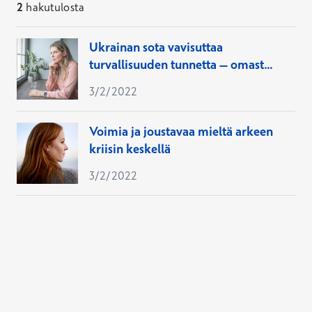
2
hakutulosta
Ukrainan sota vavisuttaa
turvallisuuden tunnetta – omasta
jaksamisesta on tärkeä pitää
3/2/2022
huolta
Voimia ja joustavaa mieltä arkeen
kriisin keskellä
3/2/2022