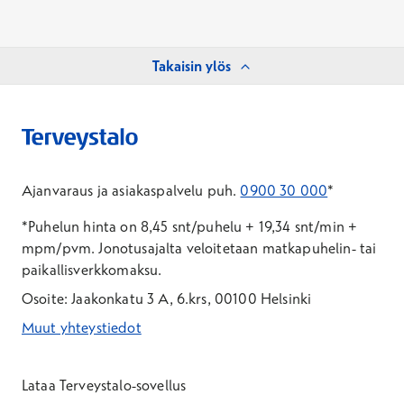
Takaisin ylös
Ajanvaraus ja asiakaspalvelu puh.
0900 30 000
*
*Puhelun hinta on 8,45 snt/puhelu + 19,34 snt/min +
mpm/pvm.
Jonotusajalta veloitetaan matkapuhelin- tai
paikallisverkkomaksu.
Osoite: Jaakonkatu 3 A, 6.krs, 00100 Helsinki
Muut yhteystiedot
*Puhelun hinta on 8,35 snt/puhelu + 19,33 snt/min + mpm/pvm
*Puhelun hinta on matkapuhelinliittymästä 8,35 snt/puhelu + 
Lataa Terveystalo-sovellus