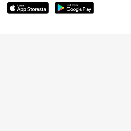
Avautuu uuteen ikkunaan
Avautuu uuteen ikkunaan
Henkilöasiakkaat
Hinnasto
Ajanvaraus
Toimipaikat
Asiantuntijat
Anna palautetta