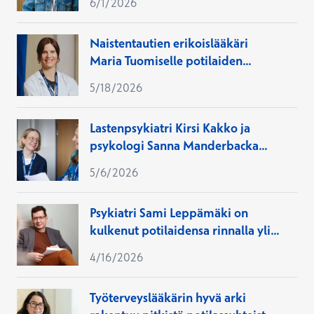
6/1/2026
teknologiakehitykseen
Naistentautien erikoislääkäri
Maria Tuomiselle potilaiden
kohtaaminen on työn sydän
5/18/2026
Lastenpsykiatri Kirsi Kakko ja
psykologi Sanna Manderbacka
hoitavat lasten mieltä työparina
5/6/2026
Psykiatri Sami Leppämäki on
kulkenut potilaidensa rinnalla yli
20 vuotta: "Se antaa perspektiiviä"
4/16/2026
Työterveyslääkärin hyvä arki