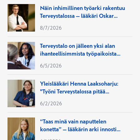
Näin inhimillinen työarki rakentuu
Terveystalossa – lääkäri Oskar
arvostaa pitkiä hoitosuhteita:
8/7/2026
”Näkee konkreettisesti
onnistumiset”
Terveystalo on jälleen yksi alan
ihanteellisimmista työpaikoista
terveydenhuoltoalan
6/5/2026
opiskelijoiden keskuudessa
Yleislääkäri Henna Laaksoharju:
"Työni Terveystalossa pitää
ammattitaidon monipuolisena"
6/2/2026
“Taas minä vain naputtelen
konetta” – lääkärin arki innosti
Iisa Lauksion takaisin