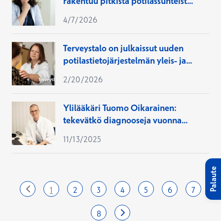
rakentuu pitkistä potilassuhteista
ja saarimökin rauhasta
4/7/2026
Terveystalo on julkaissut uuden
potilastietojärjestelmän yleis- ja
työterveyslääkäreiden käyttöön:
2/20/2026
tutustu sujuvaan Terveystalo Ellaan
Ylilääkäri Tuomo Oikarainen:
tekevätkö diagnooseja vuonna
2035 lääkärit vai tekoäly?
11/13/2025
Palaute
sivu
sivu
sivu
sivu
sivu
sivu
sivu
1
2
3
4
5
6
7
sivu
Viimeinen
Seuraava
sivu
sivu
8