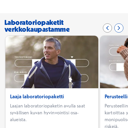
Laboratoriopaketit
verkkokaupastamme
Edellinen 
0/3
Seur
2/3
Laaja laboratoriopaketti
Perusteell
Laajan laboratoriopaketin avulla saat
Perusteelli
syvällisen kuvan hyvinvointisi osa-
kartoittaa y
alueista.
monipuolise
riskejä.