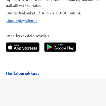
paikallisverkkomaksu.
Osoite: Jaakonkatu 3 A, 6.krs, 00100 Helsinki
Muut yhteystiedot
*Puhelun hinta on 8,35 snt/puhelu + 19,33 snt/min + mpm/pvm
*Puhelun hinta on matkapuhelinliittymästä 8,35 snt/puhelu + 
Lataa Terveystalo-sovellus
Avautuu uuteen ikkunaan
Avautuu uuteen ikkunaan
Henkilöasiakkaat
Hinnasto
Ajanvaraus