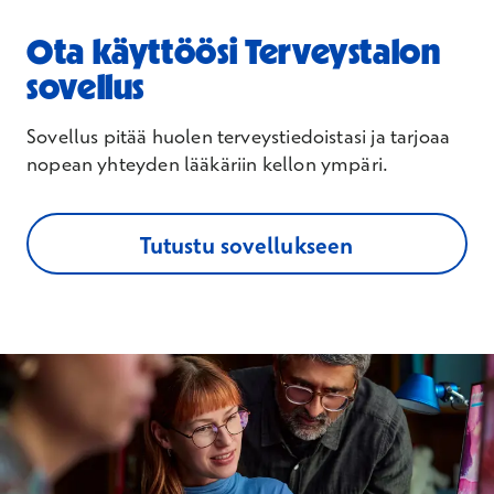
Ota käyttöösi Terveystalon
sovellus
Sovellus pitää huolen terveystiedoistasi ja tarjoaa
nopean yhteyden lääkäriin kellon ympäri.
Tutustu sovellukseen