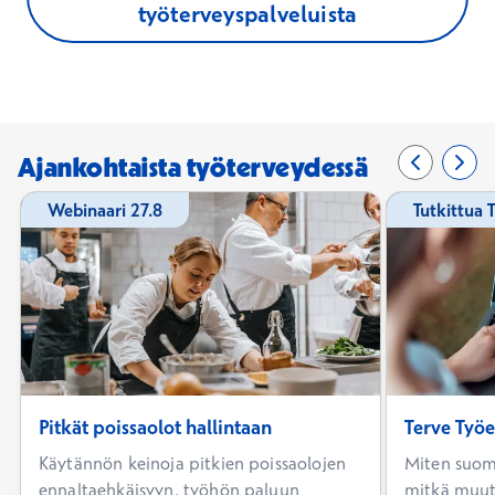
työterveyspalveluista
Ajankohtaista työterveydessä
Edellinen 
0/4
Seur
2/4
Webinaari 27.8
Tutkittua 
Pitkät poissaolot hallintaan
Terve Työ
Käytännön keinoja pitkien poissaolojen
Miten suom
ennaltaehkäisyyn, työhön paluun
mitkä muut