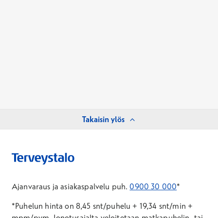
Takaisin ylös
Ajanvaraus ja asiakaspalvelu puh.
0900 30 000
*
*Puhelun hinta on 8,45 snt/puhelu + 19,34 snt/min +
mpm/pvm.
Jonotusajalta veloitetaan matkapuhelin- tai