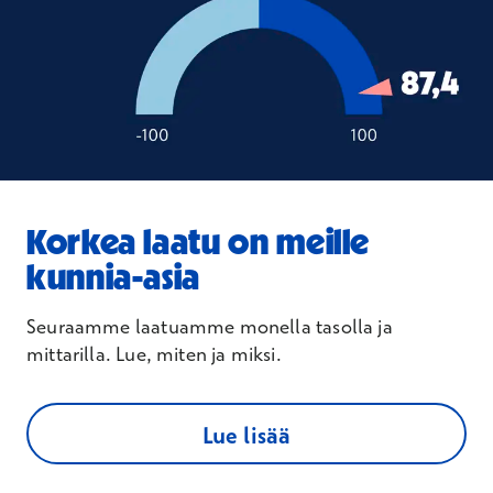
Korkea laatu on meille
kunnia-asia
Seuraamme laatuamme monella tasolla ja
mittarilla. Lue, miten ja miksi.
Lue lisää