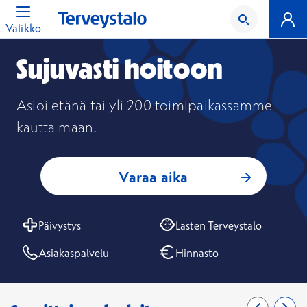
Valikko
Sujuvasti hoitoon
Asioi etänä tai yli 200 toimipaikassamme 
kautta maan.
Varaa aika
Päivystys
Lasten Terveystalo
Asiakas­palvelu
Hinnasto