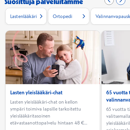
Suosittuja palveluitamme
Edellinen 
0/6
Seur
2/6
Lastenlääkäri
Ortopedi
Valinnanvapausko
Lasten yleislääkäri-chat
65 vuotta 
valinnanv
Lasten yleislääkäri-chat on kellon
ympäri toimiva lapsille tarkoitettu
65 vuotta t
yleislääkäritasoinen
valitsemall
etävastaanottopalvelu hintaan 48 €
yleislääkär
(ilman Kela-korvausta 56 €).