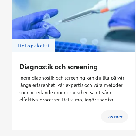
separat eller som en skräddarsydd helhet för
kundorganisationen.
Tietopaketti
Diagnostik och screening
Inom diagnostik och screening kan du lita på vår
långa erfarenhet, vår expertis och våra metoder
som är ledande inom branschen samt våra
effektiva processer. Detta möjliggör snabba
resultat och korrekt diagnos för dina patienter.
Du kan köpa våra tjänster flexibelt genom
Läs mer
direktköp, ett köpavtal eller en servicesedel. Våra
mest populära diagnostik- och screeningtjänster
är bilddiagnostik och mammografiscreening.