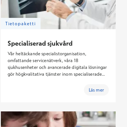
Tietopaketti
Specialiserad sjukvård
Vår heltäckande specialistorganisation,
omfattande servicenätverk, våra 18
sjukhusenheter och avancerade digitala lösningar
gör högkvalitativa tjänster inom specialiserade
sjukvården tillgängliga för offentliga
organisationer i hela Finland. Tjänsterna kan
Läs mer
köpas från oss flexibelt, antingen i små delar eller
som större enheter. Våra mest populära tjänster
inom specialiserad sjukvård är konsultationer
med specialistläkare, skopier, diagnostiktjänster
och operationsverksamhet.