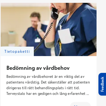
Tietopaketti
Bedömning av vårdbehov
Bedömning av vårdbehovet är en viktig del av
Feedback
patientens vårdstig. Det säkerställer att patienten
dirigeras till rätt behandlingsplats i rätt tid.
Terveystalo har en gedigen och lång erfarenhet av
detta. Oavsett om du behöver en partner för
brådskande eller icke brådskande bedömning av