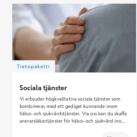
Tietopaketti
Sociala tjänster
Vi erbjuder högkvalitativa sociala tjänster som
kombineras med ett gediget kunnande inom
hälso- och sjukvårdstjänster. Via oss kan du skaffa
ansvarsläkartjänster för hälso- och sjukvård inom
hemvården och boendeenheter, utöver vilka våra
personaltjänster betjänar vid utmaningar med