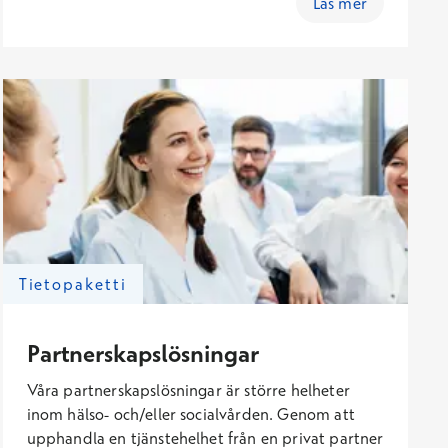
Läs mer
vårdbehovet, står våra proffs inom
hälsobranschen till ditt förfogande runt om i hela
Finland.
Tietopaketti
Partnerskapslösningar
Våra partnerskapslösningar är större helheter
inom hälso- och/eller socialvården. Genom att
upphandla en tjänstehelhet från en privat partner