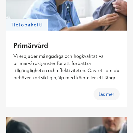
Tietopaketti
Primärvård
Vi erbjuder mångsidiga och högkvalitativa
primärvårdstjänster för att förbättra
tillgängligheten och effektiviteten. Oavsett om du
behöver kortsiktig hjälp med köer eller ett längre
partnerskap har vi en lösning för dig. Våra
distans- och digitala tjänster gör det enkelt att
Läs mer
komplettera närtjänster på ett
användarorienterat och kostnadseffektivt sätt.