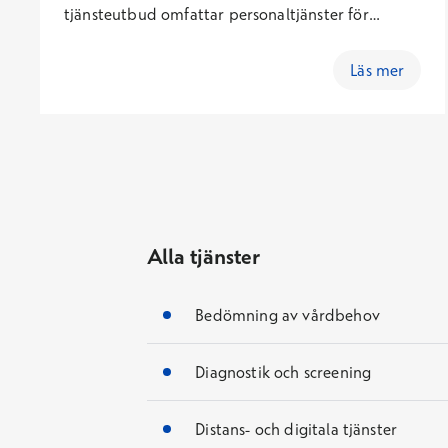
tjänsteutbud omfattar personaltjänster för
primärvård, företagshälsovård, specialiserad
sjukvård och munhälsa samt totalt
Läs mer
utkontrakterade vårdteam för hemvård av
patienter med andningsförlamning. Vi
skräddarsyr alltid personaltjänsterna efter
kundens behov. Att använda personaltjänster är
en förnuftig lösning i många olika situationer.
Patienterna behöver vård av hög kvalitet utan
långa köer, oavsett hur mycket personal finns
Alla tjänster
tillgängligt. Med hjälp av Terveystalos
arbetstagare kan du lappa ihop dina egna
anställdas semestrar eller längre frånvaron, skaffa
Bedömning av vårdbehov
personal för objekt dit det är svårt att få
anställda eller förkorta patientkön. Du kan också
Diagnostik och screening
utkontraktera anskaffningen och
resurshanteringen av personal för hela funktioner
till Terveystalo.
Distans- och digitala tjänster