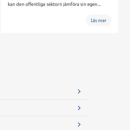
kan den offentliga sektorn jämföra sin egen
verksamhet och på så sätt utveckla sin
verksamhet till förmån för medborgarna.
Läs mer
Partnerskapslösningarna har också eftersträvat
bättre tillgång till tjänster, till exempel i form av
kortare köer, kostnadsbesparingar och i
allmänhet säkerställande av att offentliga tjänster
fungerar som de ska.