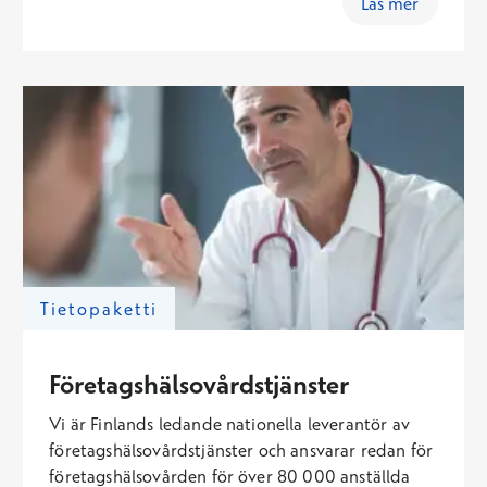
Läs mer
av en nationell bakjour som styr den
övergripande verksamheten och som vid behov
kan ge ytterligare hjälp till enheter där köer håller
på att bildas. Förutom läkartjänster erbjuder vi en
högkvalitativ och tillförlitlig bedömning av
behovet av brådskande vård.
Tietopaketti
Företagshälsovårdstjänster
Vi är Finlands ledande nationella leverantör av
företagshälsovårdstjänster och ansvarar redan för
företagshälsovården för över 80 000 anställda