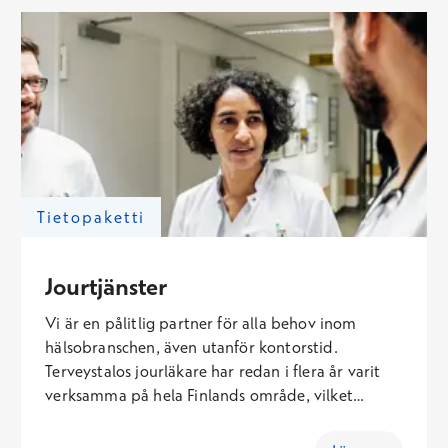
en servicesedel eller som distanstjänster. Personen
som går i terapi får information och anvisningar
för besöken lättillgängligt i Terveystalo-appen.
Tietopaketti
Jourtjänster
Vi är en pålitlig partner för alla behov inom
hälsobranschen, även utanför kontorstid.
Terveystalos jourläkare har redan i flera år varit
verksamma på hela Finlands område, vilket
säkerställer tillgången till brådskande vård även i
små enheter. Verksamheten vid frontlinjen stöds