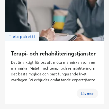
Tietopaketti
Terapi- och rehabiliteringstjänster
Det är viktigt för oss att möta människan som en
människa. Målet med terapi och rehabilitering är
det bästa möjliga och bäst fungerande livet i
vardagen. Vi erbjuder omfattande experttjänster
för psykiskt välbefinnande, förbättring av fysisk
funktionsförmåga, underhåll och rehabilitering.
Läs mer
Terapi finns både för barn, ungdomar och vuxna
både i grupper och individuellt. Tjänsterna kan
köpas flexibelt på många sätt, till exempel med