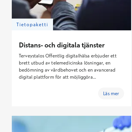
Tietopaketti
Distans- och digitala tjänster
Terveystalos Offentlig digitalhälsa erbjuder ett
brett utbud av telemedicinska lösningar, en
bedömning av vårdbehovet och en avancerad
digital plattform för att möjliggöra
ärendehantering på distans. Vi bygger världens
bästa offentliga hälso- och sjukvård genom att
Läs mer
kombinera imponerande vård och avancerad
digital expertis. Vi stödjer digitaliseringen av
hälso- och sjukvården och bidrar till att
säkerställa tillgången till hälso- och
sjukvårdstjänster. Vi erbjuder våra nyckeltjänster