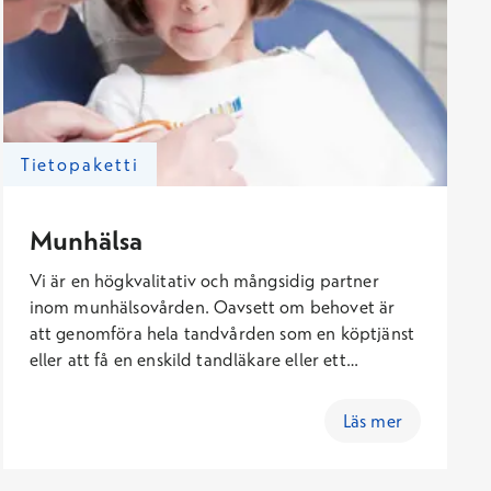
Tietopaketti
Munhälsa
Vi är en högkvalitativ och mångsidig partner
inom munhälsovården. Oavsett om behovet är
att genomföra hela tandvården som en köptjänst
eller att få en enskild tandläkare eller ett
vårdteam som tillfällig hjälp, erbjuder vi en
tillförlitlig och snabb lösning. Vi anpassar oss
Läs mer
både för förebyggande munhälsovård och för
krävande kirurgiska ingrepp beroende på plats
och vårdbehov.