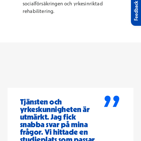
socialförsäkringen och yrkesinriktad
Feedback
rehabilitering.
”
Tjänsten och
yrkeskunnigheten är
utmärkt. Jag fick
snabba svar på mina
frågor. Vi hittade en
studieplats som passar