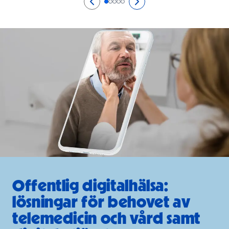
Edellinen sivu
0/5
Seuraava sivu
2/5
Sida 1/5
Sida 2/5
Sida 3/5
Sida 4/5
Sida 5/5
Offentlig digitalhälsa:
lösningar för behovet av
telemedicin och vård samt