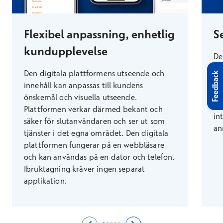
Flexibel anpassning, enhetlig
S
kundupplevelse
De
se
Den digitala plattformens utseende och
Feedback
tj
innehåll kan anpassas till kundens
pl
önskemål och visuella utseende.
be
Plattformen verkar därmed bekant och
in
säker för slutanvändaren och ser ut som
an
tjänster i det egna området. Den digitala
plattformen fungerar på en webbläsare
och kan användas på en dator och telefon.
Ibruktagning kräver ingen separat
applikation.