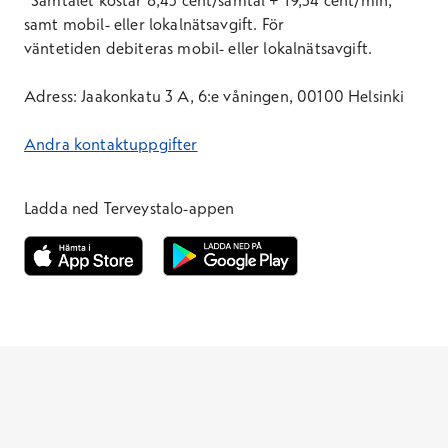
*Samtal
et
kostar 8,45 cent/samtal + 19,34 cent/min,
samt mobil- eller lokalnätsavgift. För
väntetid
en
debiteras mobil- eller lokalnätsavgift.
Adress: Jaakonkatu 3 A, 6:e våningen, 00100 Helsinki
Andra kontaktuppgifter
Ladda ned Terveystalo-appen
Öppnas i ett nytt fönster
Öppnas i ett nytt fönster
Terveystalo.com
Prislista