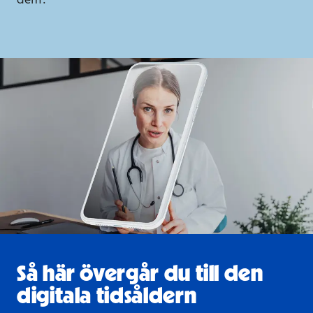
Så här övergår du till den
digitala tidsåldern