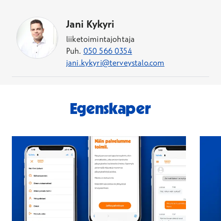
Jani Kykyri
liiketoimintajohtaja
Puh.
050 566 0354
jani.kykyri@terveystalo.com
Egenskaper