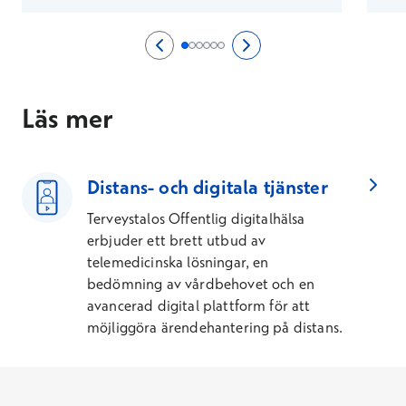
Edellinen sivu
0/6
Seuraava sivu
2/6
Sida 1/6
Sida 2/6
Sida 3/6
Sida 4/6
Sida 5/6
Sida 6/6
Läs mer
Distans- och digitala tjänster
Terveystalos Offentlig digitalhälsa
erbjuder ett brett utbud av
telemedicinska lösningar, en
bedömning av vårdbehovet och en
avancerad digital plattform för att
möjliggöra ärendehantering på distans.