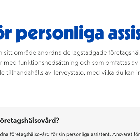
r personliga assi
m sitt område anordna de lagstadgade företagshäl
ner med funktionsnedsättning och som omfattas av
 tillhandahålls av Terveystalo, med vilka du kan in
 företagshälsovård?
dna företagshälsovård för sin personliga assistent. Ansvaret fö