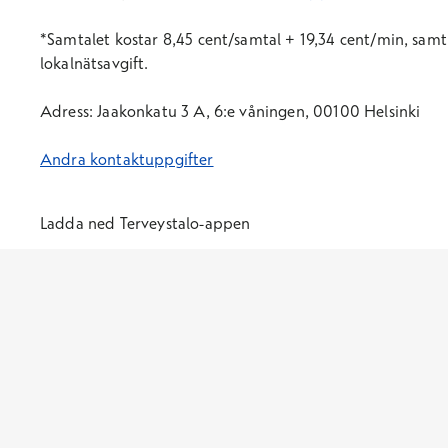
*Samtal
et
kostar 8,45 cent/samtal + 19,34 cent/min, samt 
lokalnätsavgift.
Adress: Jaakonkatu 3 A, 6:e våningen, 00100 Helsinki
Andra kontaktuppgifter
Ladda ned Terveystalo-appen
Öppnas i ett nytt fönster
Öppnas i ett nytt fönster
Terveystalo.com
Prislista