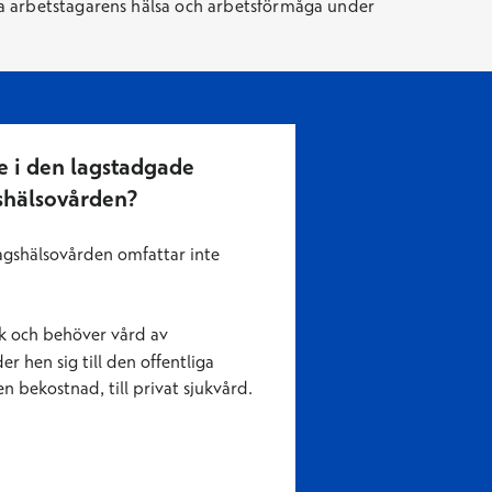
ja arbetstagarens hälsa och arbetsförmåga under
e i den lagstadgade
shälsovården?
agshälsovården omfattar inte
uk och behöver vård av
r hen sig till den offentliga
en bekostnad, till privat sjukvård.