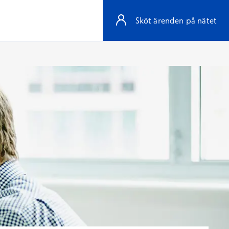
Sköt ärenden på nätet