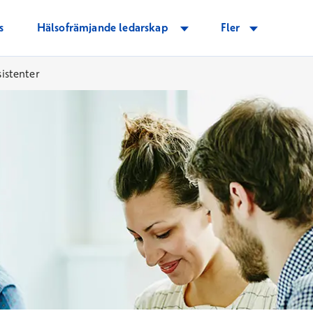
s
Hälsofrämjande ledarskap
Fler
sistenter