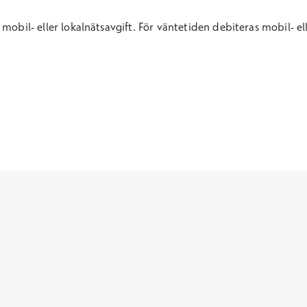
mobil- eller lokalnätsavgift. För väntetid
en
debiteras mobil- el
För företag
Skaffa företagshälsovård