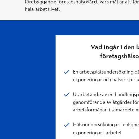
förebyggande företagshälsovård, vars mål är att f
hela arbetslivet.
Vad ingår i den 
företagshäls
En arbetsplatsundersökning dä
exponeringar och hälsorisker 
Utarbetande av en handlingsp
genomförande av åtgärder för 
arbetsförmågan i samarbete m
Hälsoundersökningar i enlighe
exponeringar i arbetet