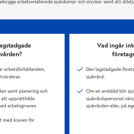
örebygga arbetsrelaterade sjukdomar och olyckor samt att stöd
lagstadgade
Vad ingår int
ovården?
företag
r arbetsförhållanden,
Den lagstadgade föret
utvärderas
sjukvård.
lan samt planering och
Om en anställd blir sj
att upprätthålla
sjukvårdspersonal vände
ed arbetsgivaren
sjukvården eller, på eg
t med kraven för