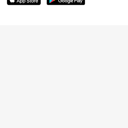
Öppnas i ett nytt fönster
Öppnas i ett nytt fönster
Terveystalo.com
Prislista
Kundrespons
Tidsbokning
Mottagningstid avbokning
För företag