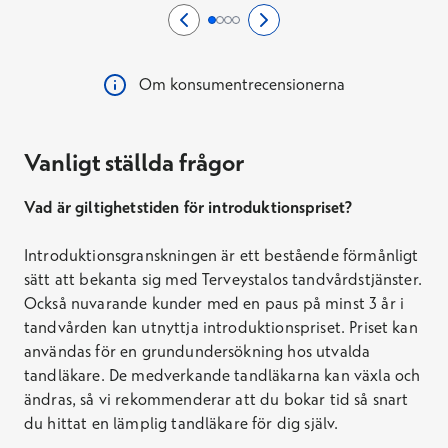
Edellinen sivu
0/4
Seuraava sivu
2/4
Sida 1/4
Sida 2/4
Sida 3/4
Sida 4/4
Om konsumentrecensionerna
Vanligt ställda frågor
Vad är giltighetstiden för introduktionspriset?
Introduktionsgranskningen är ett bestående förmånligt
sätt att bekanta sig med Terveystalos tandvårdstjänster.
Också nuvarande kunder med en paus på minst 3 år i
tandvården kan utnyttja introduktionspriset. Priset kan
användas för en grundundersökning hos utvalda
tandläkare. De medverkande tandläkarna kan växla och
ändras, så vi rekommenderar att du bokar tid så snart
du hittat en lämplig tandläkare för dig själv.