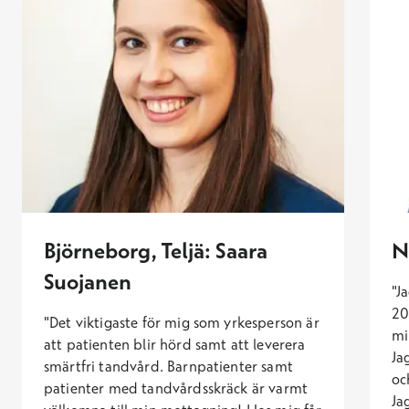
Björneborg, Teljä: Saara
N
Suojanen
"J
20
"Det viktigaste för mig som yrkesperson är
mi
att patienten blir hörd samt att leverera
Ja
smärtfri tandvård. Barnpatienter samt
oc
patienter med tandvårdsskräck är varmt
Ja