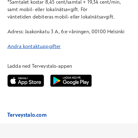
*Samtal
et
kostar 8,45 cent/samtal + 19,34 cent/min,
samt mobil- eller lokalnätsavgift. För
väntetid
en
debiteras mobil- eller lokalnätsavgift.
Adress: Jaakonkatu 3 A, 6:e våningen, 00100 Helsinki
Andra kontaktuppgifter
Ladda ned Terveystalo-appen
Öppnas i ett nytt fönster
Öppnas i ett nytt fönster
Terveystalo.com
Prislista