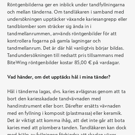
Röntgenbilderna ger en inblick under tandfyllningarna
och mellan tänderna. Om tandläkaren i samband med
undersökningen upptäcker växande kariesangrepp eller
tandblomber som sträcker sig ända in i
tandmellanrummen, används röntgenbilder för att
kontrollera fogarna på gamla lagningar och
tandmellanrum. Det är där hål vanligtvis börjar bildas.
Tandundersökningen till nedsatt pris tillsammans med
BiteWing röntgenbilder kostar 85,00 € på vardagar.
Vad händer, om det upptäcks hål i mina tänder?
Hål i tänderna lagas, dvs. karies avlägsnas genom att ta
bort den kariesskadade tandvävnaden med
handinstrument eller borr. Därefter ersätts vävnaden
med en fyllning i komposit (plastmassa) eller keramik.
Det är viktigt att komma ihåg, att det inte går att bota
karies med att plombera tanden. Tandläkaren kan dock
med hjälp av fyllningen förhindra att skadan växer.