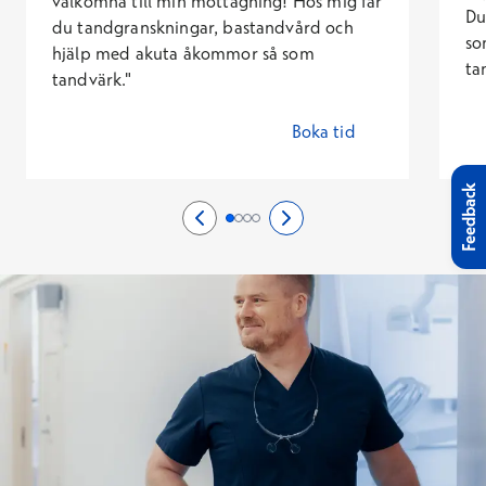
välkomna till min mottagning! Hos mig får
Du
du tandgranskningar, bastandvård och
so
hjälp med akuta åkommor så som
ta
tandvärk."
Boka tid
Feedback
Edellinen sivu
0/4
Seuraava sivu
2/4
Sida 1/4
Sida 2/4
Sida 3/4
Sida 4/4