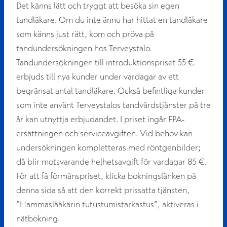
Det känns lätt och tryggt att besöka sin egen
tandläkare. Om du inte ännu har hittat en tandläkare
som känns just rätt, kom och pröva på
tandundersökningen hos Terveystalo.
Tandundersökningen till introduktionspriset 55 €
erbjuds till nya kunder under vardagar av ett
begränsat antal tandläkare. Också befintliga kunder
som inte använt Terveystalos tandvårdstjänster på tre
år kan utnyttja erbjudandet. I priset ingår FPA-
ersättningen och serviceavgiften. Vid behov kan
undersökningen kompletteras med röntgenbilder;
då blir motsvarande helhetsavgift för vardagar 85 €.
För att få förmånspriset, klicka bokningslänken på
denna sida så att den korrekt prissatta tjänsten,
”Hammaslääkärin tutustumistarkastus”, aktiveras i
nätbokning.