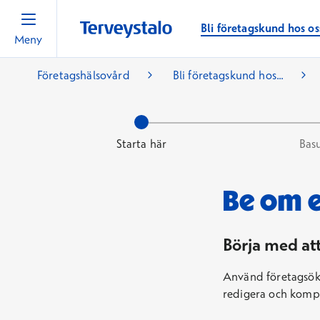
Bli företagskund hos os
Meny
Företagshälsovård
Bli företagskund hos...
Starta här
Bas
Nuvarande steg: Starta här
Be om e
Terveystalo.Www.Web.Models.HealthcareContract.StepInforma
Börja med at
Använd företagsökn
redigera och kompl