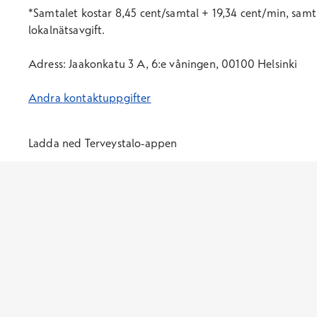
*Samtal
et
kostar 8,45 cent/samtal + 19,34 cent/min, samt 
lokalnätsavgift.
Adress: Jaakonkatu 3 A, 6:e våningen, 00100 Helsinki
Andra kontaktuppgifter
Ladda ned Terveystalo-appen
Öppnas i ett nytt fönster
Öppnas i ett nytt fönster
Terveystalo.com
Prislista