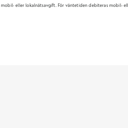
mobil- eller lokalnätsavgift. För väntetid
en
debiteras mobil- el
För företag
Skaffa företagshälsovård