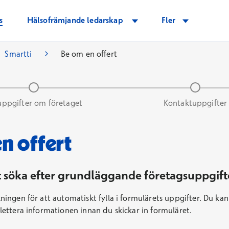
s
Hälsofrämjande ledarskap
Fler
Smartti
Be om en offert
uppgifter om företaget
Kontaktuppgifter
n offert
tion
t söka efter grundläggande företagsuppgift
ingen för att automatiskt fylla i formulärets uppgifter. Du ka
ettera informationen innan du skickar in formuläret.