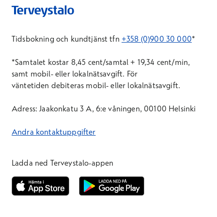
Tidsbokning och kundtjänst tfn
+358 (0)900 30 000
*
*Samtal
et
kostar 8,45 cent/samtal + 19,34 cent/min,
samt mobil- eller lokalnätsavgift. För
väntetid
en
debiteras mobil- eller lokalnätsavgift.
Adress: Jaakonkatu 3 A, 6:e våningen, 00100 Helsinki
Andra kontaktuppgifter
Ladda ned Terveystalo-appen
Öppnas i ett nytt fönster
Öppnas i ett nytt fönster