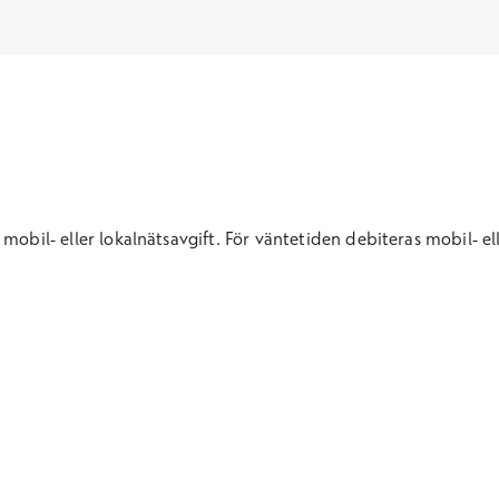
mobil- eller lokalnätsavgift. För väntetid
en
debiteras mobil- el