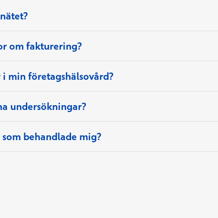
 nätet?
or om fakturering?
 i min företagshälsovård?
”A
agningstyp
ina undersökningar?
t nytt fönster
n som behandlade mig?
kundtjänst
eystalos app
Öppnas i ett n
MittKanta