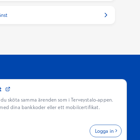
änst
Öppnas i ett nytt fönster
t
n du sköta samma ärenden som i Terveystalo-appen.
med dina bankkoder eller ett mobilcertifikat.
Logga in