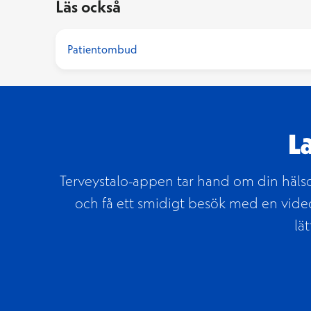
Läs också
Patientombud
L
Terveystalo-appen tar hand om din hälsoi
och få ett smidigt besök med en video
lä