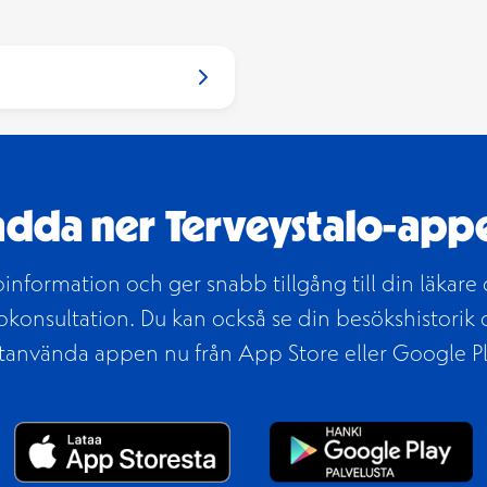
onlinebokningen
adda ner Terveystalo-app
nformation och ger snabb tillgång till din läkare 
konsultation. Du kan också se din besökshistorik 
ttanvända appen nu från App Store eller Google Pl
Öppnas i ett nytt fönster
Ö