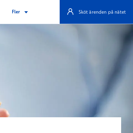
Fler
Sköt ärenden på nätet