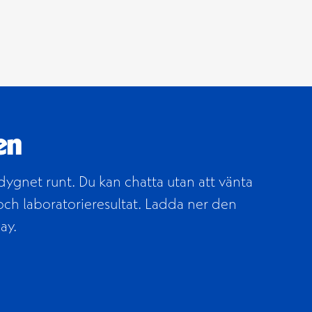
Öppnas i ett nytt 
Terveystalo-appen
webbplats
en
dygnet runt. Du kan chatta utan att vänta
och laboratorieresultat. Ladda ner den
ay.
ppnas i ett nytt fönster