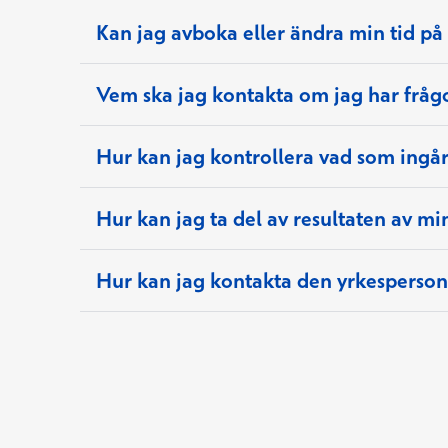
Kan jag avboka eller ändra min tid på
Vem ska jag kontakta om jag har fråg
Öppnas i ett nytt fönster
webbtjänst
Hur kan jag kontrollera vad som ingår
Vänligen kontakta vårt betalningsstödsteam
mottagningstiden”
ändra din mott
Hur kan jag ta del av resultaten av m
Öppnas i et
webbjänsten
Hur kan jag kontakta den yrkesperso
kundtjänst
Terv