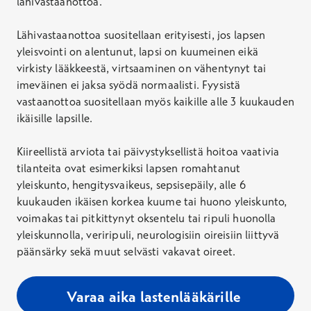
lähivastaanottoa
.
Lähi
vastaanottoa suositellaan erityisesti, jos lapsen
yleisvointi on alentunut, lapsi on kuumeinen eikä
virkisty lääkkeestä, virtsaaminen on vähentynyt tai
imeväinen ei jaksa syödä normaalisti. Fyysistä
vastaanottoa suositellaan myös kaikille alle 3 kuukauden
ikäisille lapsille.
Kiireellistä arviota tai päivystyksellistä hoitoa vaativia
tilanteita ovat esimerkiksi lapsen romahtanut
yleiskunto, hengitysvaikeus, sepsisepäily, alle 6
kuukauden ikäisen korkea kuume tai huono yleiskunto,
voimakas tai pitkittynyt oksentelu tai ripuli huonolla
yleiskunnolla, veriripuli, neurologisiin oireisiin liittyvä
päänsärky sekä muut selvästi vakavat oireet.
Varaa aika lastenlääkärille