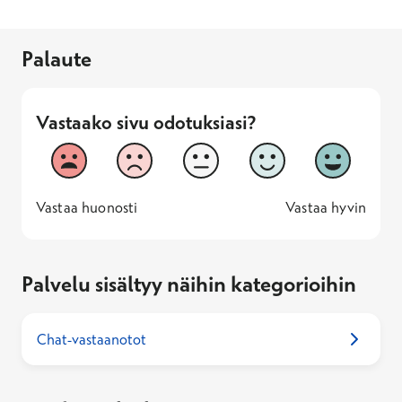
Palaute
Vastaako sivu odotuksiasi?
Vastaako sivu odotuksiasi?
1
2
3
4
5
Vastaa huonosti
Vastaa hyv
1 -
—
5 -
Vastaa huonosti
Vastaa hyvin
Palvelu sisältyy näihin kategorioihin
Chat-vastaanotot