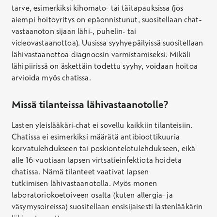
tarve, esimerkiksi kihomato
-
tai täi
tapauksissa
(
jos
aiempi hoitoyritys on epäonnistunut, suositellaan chat-
vastaanoton sijaan lähi-, puhelin- tai
videovastaanottoa
)
.
Uusissa s
yyhyepäilyissä suositellaan
lähivastaan
o
ttoa
diagnoosin varmistamiseksi
. Mikäli
lähipiirissä on
äskettäin
todettu syyhy, voidaan hoitoa
arvioida myös chatissa.
Missä tilanteissa lähivastaanot
olle
?
Lasten yleislääkäri-chat ei sovellu kaikkiin tilanteisiin.
Chatissa ei esimerkiksi määrätä antibioottikuuria
korvatulehdukseen tai poskiontelotulehdukseen, eikä
alle 16-vuotiaan lapsen virtsatieinfektiota hoideta
chatissa. Nämä tilanteet vaativat lapsen
tutkimisen
lähi
vastaanotolla.
Myös m
onen
laboratoriokoetoiveen osalta (kuten allergia- ja
väsymysoireissa) suositellaan ensisijaisesti lastenlääkärin