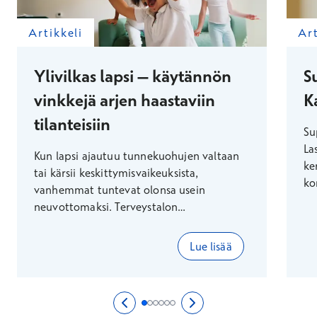
Artikkeli
Art
Ylivilkas lapsi – käytännön
S
vinkkejä arjen haastaviin
K
tilanteisiin
Su
La
Kun lapsi ajautuu tunnekuohujen valtaan
ke
tai kärsii keskittymisvaikeuksista,
ko
vanhemmat tuntevat olonsa usein
er
neuvottomaksi. Terveystalon
mu
lastenpsykiatrian erikois- ja vastuulääkäri
lä
Kirsi Kakko kertoo, miten pienetkin
Lue lisää
pa
muutokset voivat helpottaa perheiden
arkea.
Voit käyttää nuolinäppäimiä nähdäksesi lisää
Edellinen sivu
0/6
Seuraava sivu
2/6
Sivu 1/6
Sivu 2/6
Sivu 3/6
Sivu 4/6
Sivu 5/6
Sivu 6/6