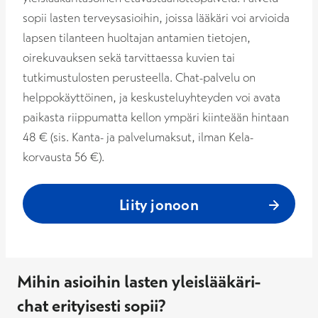
sopii lasten terveysasioihin, joissa lääkäri voi arvioida
lapsen tilanteen huoltajan antamien tietojen,
oirekuvauksen sekä tarvittaessa kuvien tai
tutkimustulosten perusteella. Chat-palvelu on
helppokäyttöinen, ja keskusteluyhteyden voi avata
paikasta riippumatta kellon ympäri kiinteään hintaan
48 € (sis. Kanta- ja palvelumaksut, ilman Kela-
korvausta 56 €).
Liity jonoon
Mi
hin asioihin lasten yleislääkäri-
chat
erityisesti sopii
?