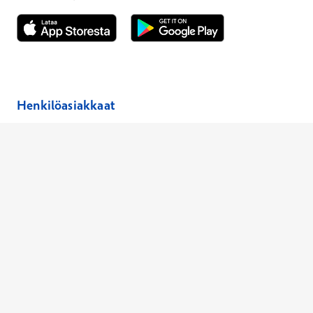
Avautuu uuteen ikkunaan
Avautuu uuteen ikkunaan
Henkilöasiakkaat
Hinnasto
Ajanvaraus
Toimipaikat
Asiantuntijat
Anna palautetta