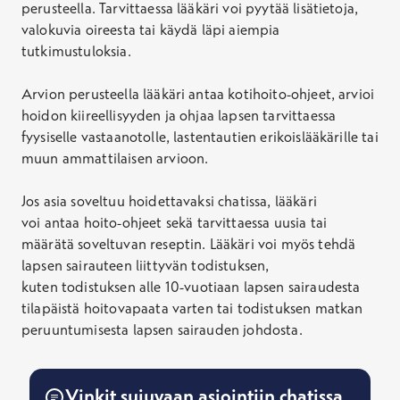
perusteella. Tarvittaessa lääkäri voi pyytää lisätietoja,
valokuvia oireesta tai käydä läpi aiempia
tutkimustuloksia.
Arvion perusteella lääkäri antaa kotihoito-ohjeet, arvioi
hoidon kiireellisyyden ja ohjaa lapsen tarvittaessa
fyysiselle vastaanotolle, lastentautien erikoislääkärille tai
muun ammattilaisen arvioon.
Jos asia soveltuu hoidettavaksi chatissa, lääkäri
voi
antaa hoito-ohjeet sekä
tarvittaessa uusia tai
määrätä soveltuvan reseptin. Lääkäri voi myös tehdä
lapsen sairauteen liittyvän todistuksen,
kuten
todistukse
n alle 10-vuotiaan lapsen sairaudesta
tilapäistä hoitovapaata varten
tai todistu
ksen
matkan
peruuntumisesta lapsen sairauden
johdosta
.
Vinkit sujuvaan asiointiin chatissa