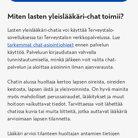
Miten
lasten yleislääkäri-chat
toimii?
Lasten yleislääkäri-chatia voi käyttää Terveystalo-
sovelluksessa tai Terveystalon verkkopalvelussa.
Lue
tarkemmat
chat-asiointiohjeet
ennen palvelun
käyttöä.
Palveluun kirjaudutaan vahvalla
tunnistautumisella, minkä jälkeen voit valita chat-
palvelun ja aloittaa asioinnin ilman
ajanvarausta
.
Chatin alussa huoltaja kertoo lapsen oireista, oireiden
kestosta, lapsen iästä ja yleisvoinnista. On hyvä mainita
myös mahdolliset perussairaudet, lääkitykset ja muut
hoitoon vaikuttavat tiedot. Tarvittaessa voit lähettää
chatissa kuvia tai muita liitteitä, jotka auttavat lääkäriä
arvioimaan lapsen tilannetta.
Lääkäri arvioi tilanteen huoltajan antamien tietojen