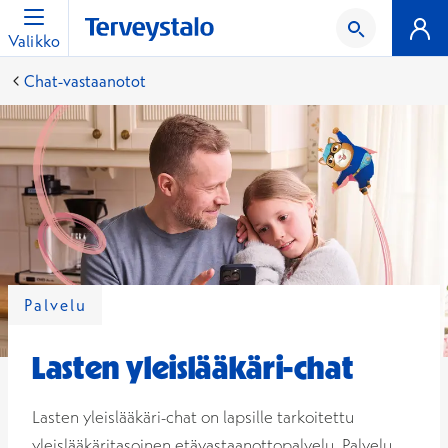
Valikko
Chat-vastaanotot
Palvelu
Lasten yleislääkäri-chat
Lasten yleislääkäri-chat on lapsille tarkoitettu
yleislääkäritasoinen etävastaanottopalvelu. Palvelu