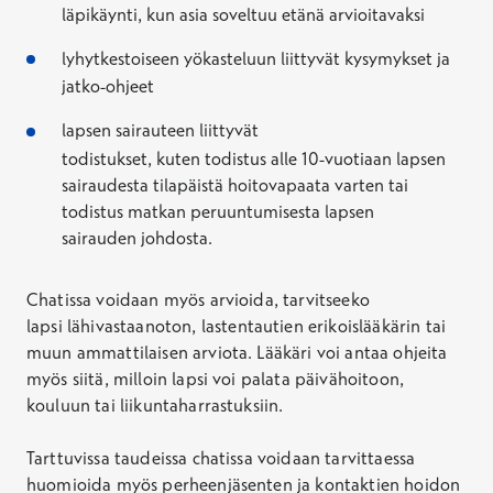
läpikäynti, kun asia soveltuu etänä arvioitavaksi
lyhytkestoiseen yökasteluun liittyvät kysymykset ja
jatko-ohjeet
lapsen sairauteen liittyvät
todistukset,
kuten
todistus alle 10-vuotiaan lapsen
sairaudesta tilapäistä hoitovapaata
varten
tai
todistus matkan peruuntumisesta lapsen
sairauden
johdosta
.
Chatissa voidaan myös arvioida, tarvitseeko
lapsi
lähi
vastaanoton, lastentautien erikoislääkärin tai
muun ammattilaisen arviota. Lääkäri voi antaa ohjeita
myös siitä, milloin lapsi voi palata päivähoitoon,
kouluun tai liikuntaharrastuksiin.
Tarttuvissa taudeissa chatissa voidaan tarvittaessa
huomioida myös perheenjäsenten ja kontaktien hoidon