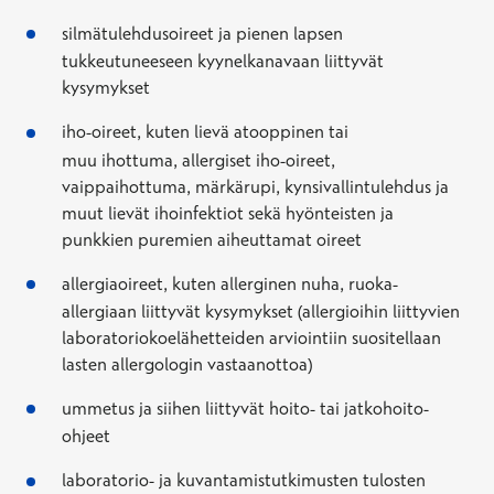
silmätulehdusoireet ja pienen lapsen
tukkeutuneeseen kyynelkanavaan liittyvät
kysymykset
iho-oireet,
kuten
lievä
atooppinen
tai
muu
ihottuma
, allergiset iho-oireet,
vaippaihottuma, märkärupi, kynsivallintulehdus ja
muut lievät ihoinfektiot
sekä
hyönteisten ja
punkkien puremien aiheuttamat oireet
allergiaoireet, kuten allerginen nuha, ruoka-
allergiaan
liittyvät kysymykset
(allergioihin liittyvien
laboratoriokoelähetteiden arviointiin suositellaan
lasten
allergologin
vastaanottoa)
ummetus ja siihen liittyvät hoito
- tai jatkohoito
-
ohjeet
laboratorio- ja kuvantamistutkimusten tulosten