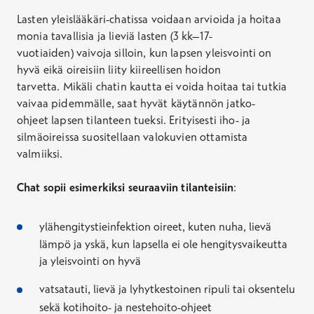
Lasten yleislääkäri-chatissa voidaan arvioida ja hoitaa
monia
tavallisia
ja lieviä
lasten
(3 kk
–
17-
vuotiaiden)
vaivoja silloin, kun lapsen yleisvointi on
hyvä eikä oireisiin liity kiireellisen hoidon
tarvetta.
Mikäli chatin kautta ei voida hoitaa tai tutkia
vaivaa pidemmälle, saat hyvät käytännön jatko-
ohjeet
lapsen tilanteen tueksi
.
Erityisesti iho- ja
silmäoireissa suositellaan valokuvien ottamista
valmiiksi.
Chat sopii esimerkiksi seuraaviin tilanteisiin
:
ylähengitystieinfektion oireet, kuten nuha, lievä
lämpö ja yskä, kun lapsella ei ole hengitysvaikeutta
ja yleisvointi on hyvä
vatsatauti, lievä ja lyhytkestoinen ripuli tai oksentelu
sekä kotihoito- ja nestehoito-ohjeet