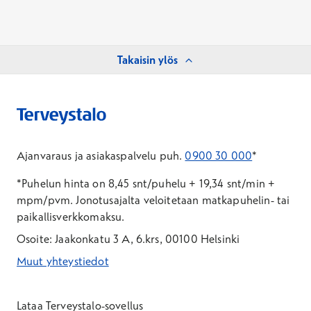
Takaisin ylös
Ajanvaraus ja asiakaspalvelu puh.
0900 30 000
*
*Puhelun hinta on 8,45 snt/puhelu + 19,34 snt/min +
mpm/pvm.
Jonotusajalta veloitetaan matkapuhelin- tai
paikallisverkkomaksu.
Osoite: Jaakonkatu 3 A, 6.krs, 00100 Helsinki
Muut yhteystiedot
*Puhelun hinta on 8,35 snt/puhelu + 19,33 snt/min + mpm/pvm
*Puhelun hinta on matkapuhelinliittymästä 8,35 snt/puhelu + 
Lataa Terveystalo-sovellus