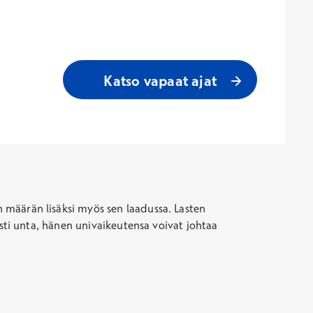
Katso vapaat ajat
n määrän lisäksi myös sen laadussa. Lasten
västi unta, hänen univaikeutensa voivat johtaa