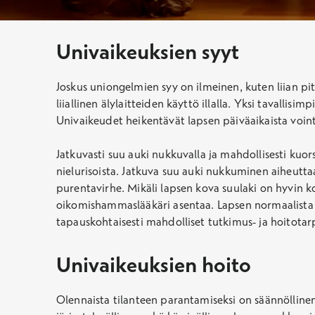
Univaikeuksien syyt
Joskus uniongelmien syy on ilmeinen, kuten liian pi
liiallinen älylaitteiden käyttö illalla. Yksi tavalli
Univaikeudet heikentävät lapsen päiväaikaista vointia
Jatkuvasti suu auki nukkuvalla ja mahdollisesti kuorsa
nielurisoista. Jatkuva suu auki nukkuminen aiheutta
purentavirhe. Mikäli lapsen kova suulaki on hyvin kor
oikomishammaslääkäri asentaa. Lapsen normaalista
tapauskohtaisesti mahdolliset tutkimus- ja hoitotar
Univaikeuksien hoito
Olennaista tilanteen parantamiseksi on säännöllinen v