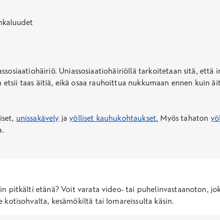
nkaluudet
ssosiaatiohäiriö
. Uniassosiaatiohäiriöllä
tarkoitetaan sitä, että
än etsii taas äitiä, eikä osaa rauhoittua nukkumaan ennen kuin ä
iset,
unissakävely
ja
yölliset kauhukohtaukset.
Myös tahaton
yö
a.
in pitkälti etänä? Voit varata video- tai puhelinvastaanoton, jo
e kotisohvalta, kesämökiltä tai lomareissulta käsin.