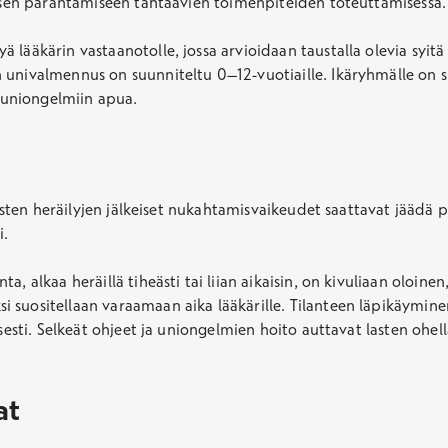
misen parantamiseen tähtäävien toimenpiteiden toteuttamisessa.
lääkärin vastaanotolle, jossa arvioidaan taustalla olevia syitä j
en univalmennus on suunniteltu 0–12-vuotiaille. Ikäryhmälle on 
n uniongelmiin apua.
llisten heräilyjen jälkeiset nukahtamisvaikeudet saattavat jäädä 
i.
, alkaa heräillä tiheästi tai liian aikaisin, on kivuliaan oloinen
 suositellaan varaamaan aika lääkärille.
Tilanteen läpikäymine
lisesti. Selkeät ohjeet ja uniongelmien hoito auttavat lasten 
at