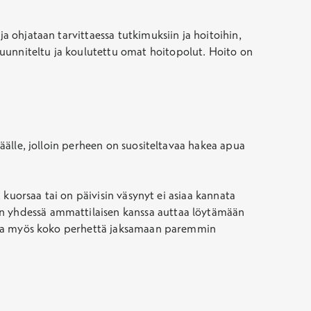
a ohjataan tarvittaessa tutkimuksiin ja hoitoihin,
suunniteltu ja koulutettu omat hoitopolut. Hoito on
päälle, jolloin perheen on suositeltavaa hakea apua
, kuorsaa tai on päivisin väsynyt ei asiaa kannata
n yhdessä ammattilaisen kanssa auttaa löytämään
ohella myös koko perhettä jaksamaan paremmin