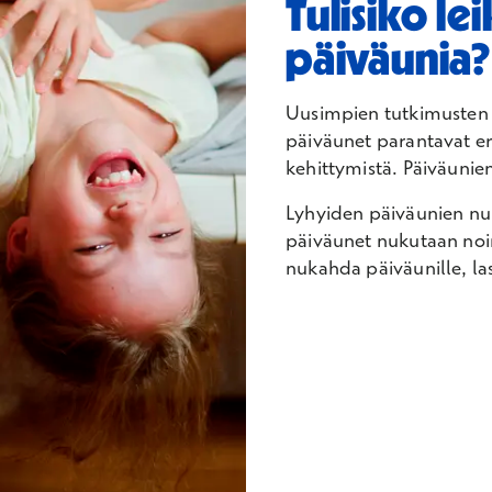
Tulisiko le
päiväunia?
Uusimpien tutkimusten 
päiväunet parantavat eri
kehittymistä. Päiväunien 
Lyhyiden päiväunien n
päiväunet nukutaan noin k
nukahda päiväunille, las