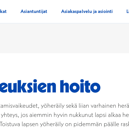
ikat
Asiantuntijat
Asiakaspalvelu ja asiointi
L
keuksien hoito
tamisvaikeudet, yöheräily sekä liian varhainen her
 yhteys, jos aiemmin hyvin nukkunut lapsi alkaa herä
. Toistuva lapsen yöheräily on pidemmän päälle raska