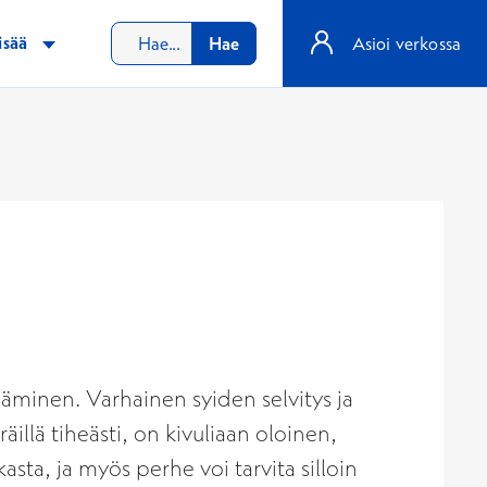
isää
Hae
Asioi verkossa
ääminen. Varhainen syiden selvitys ja
illä tiheästi, on kivuliaan oloinen,
sta, ja myös perhe voi tarvita silloin