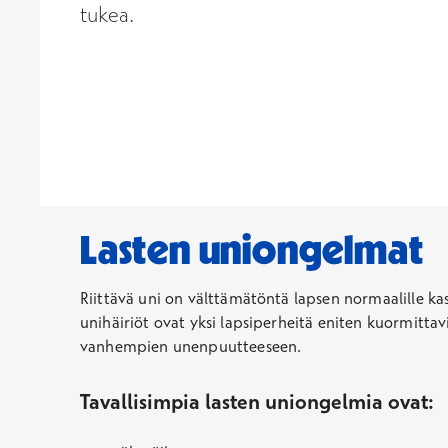
tukea.
Lasten uniongelmat
Riittävä uni on välttämätöntä lapsen normaalille kas
unihäiriöt ovat yksi lapsiperheitä eniten kuormittavis
vanhempien unenpuutteeseen.
Tavallisimpia lasten uniongelmia ovat: