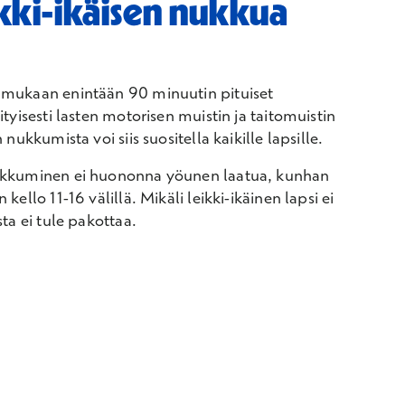
ikki-ikäisen nukkua
mukaan enintään 90 minuutin pituiset
tyisesti lasten motorisen muistin ja taitomuistin
nukkumista voi siis suositella kaikille lapsille.
ukkuminen ei huononna yöunen laatua, kunhan
ello 11-16 välillä. Mikäli leikki-ikäinen lapsi ei
ta ei tule pakottaa.