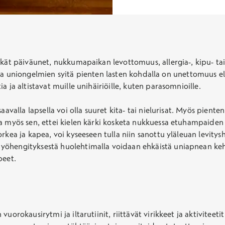
tkät päiväunet, nukkumapaikan levottomuus, allergia-, kipu- tai
simpia uniongelmien syitä pienten lasten kohdalla on unettomuus el
 ja altistavat muille unihäiriöille, kuten parasomnioille.
avalla lapsella voi olla suuret kita- tai nielurisat. Myös pienten
a myös sen, ettei kielen kärki kosketa nukkuessa etuhampaiden 
kea ja kapea, voi kyseeseen tulla niin sanottu yläleuan levitysho
 yöhengityksestä huolehtimalla voidaan ehkäistä uniapnean ke
peet.
uorokausirytmi ja iltarutiinit, riittävät virikkeet ja aktiviteet