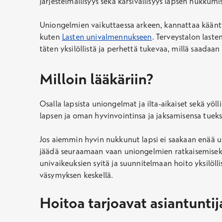
järjestelmällisyys sekä kärsivällisyys lapsen nukku
Uniongelmien vaikuttaessa arkeen, kannattaa kääntyä 
kuten
Lasten univalmennukseen
. Terveystalon last
täten yksilöllistä ja perhettä tukevaa, millä saadaa
Milloin lääkäriin?
Osalla lapsista uniongelmat ja ilta-aikaiset sekä yö
lapsen ja oman hyvinvointinsa ja jaksamisensa tueks
Jos aiemmin hyvin nukkunut lapsi ei saakaan enää unta
jäädä seuraamaan vaan uniongelmien ratkaisemiseksi
univaikeuksien syitä ja suunnitelmaan hoito yksilöl
väsymyksen keskellä.
Hoitoa tarjoavat asiantuntij