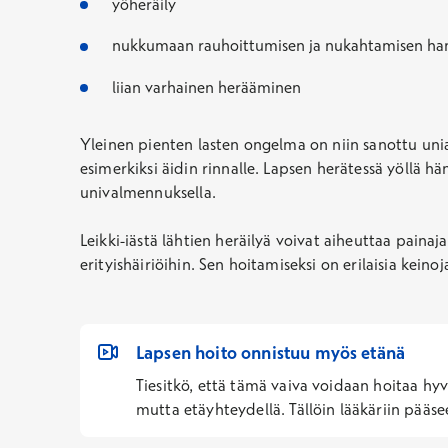
yöheräily
nukkumaan rauhoittumisen ja nukahtamisen ha
liian varhainen herääminen
Yleinen pienten lasten
ongelma on niin sanottu unia
esimerkiksi äidin rinnalle. Lapsen herätessä yöllä h
univalmennuksella.
Leikki-iästä lähtien heräilyä voivat aiheuttaa painaja
erityishäiriöihin. Sen hoitamiseksi on erilaisia keinoj
Lapsen hoito onnistuu myös etänä
Tiesitkö, että tämä vaiva voidaan hoitaa hyv
mutta etäyhteydellä. Tällöin lääkäriin pääse