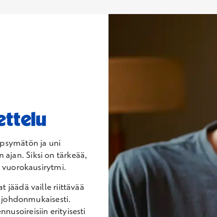
ttelu
ypsymätön ja uni
jan. Siksi on tärkeää,
a vuorokausirytmi.
 jäädä vaille riittävää
n johdonmukaisesti.
usoireisiin erityisesti