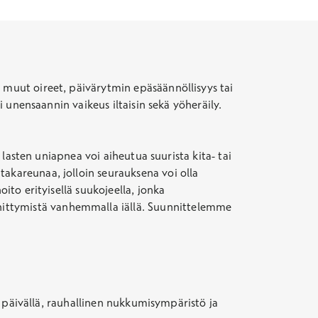
 muut oireet, päivärytmin epäsäännöllisyys tai
i unensaannin vaikeus iltaisin sekä yöheräily.
 lasten uniapnea voi aiheutua suurista kita- tai
takareunaa, jolloin seurauksena voi olla
ito erityisellä suukojeella, jonka
hittymistä vanhemmalla iällä. Suunnittelemme
it päivällä, rauhallinen nukkumisympäristö ja