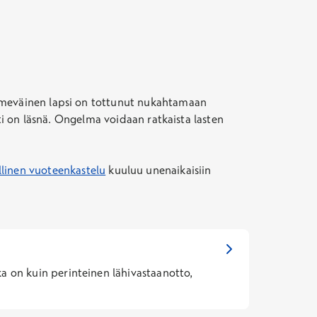
 imeväinen lapsi on tottunut nukahtamaan
iti on läsnä. Ongelma voidaan ratkaista lasten
llinen vuoteenkastelu
kuuluu unenaikaisiin
ka on kuin perinteinen lähivastaanotto,