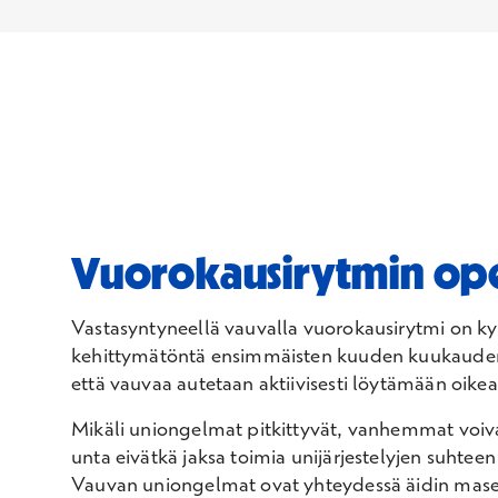
Vuorokausirytmin ope
Vastasyntyneellä vauvalla vuorokausirytmi on k
kehittymätöntä ensimmäisten kuuden kuukauden a
että vauvaa autetaan aktiivisesti löytämään oike
Mikäli uniongelmat pitkittyvät, vanhemmat voivat
unta eivätkä jaksa toimia unijärjestelyjen suhtee
Vauvan uniongelmat ovat yhteydessä äidin masenn