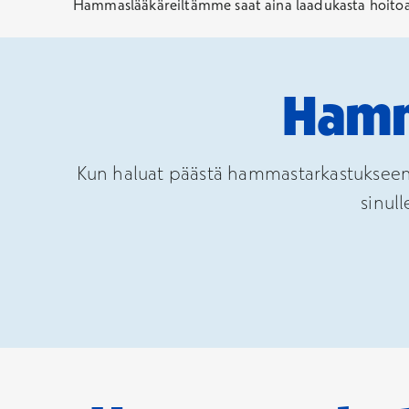
Hammaslääkäreiltämme saat aina laadukasta hoitoa v
Hamm
Kun haluat päästä hammastarkastukseen 
sinul