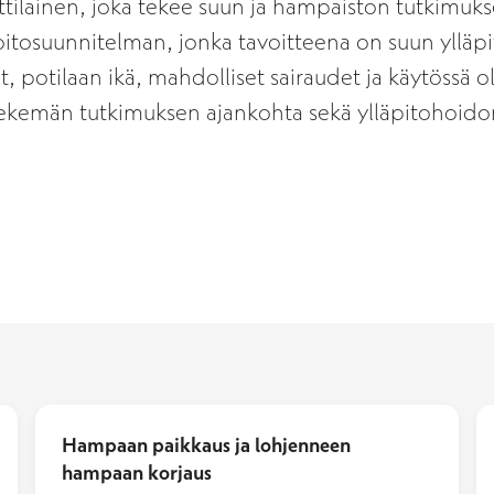
ainen, joka tekee suun ja hampaiston tutkimukse
itosuunnitelman, jonka tavoitteena on suun ylläp
 potilaan ikä, mahdolliset sairaudet ja käytössä o
kemän tutkimuksen ajankohta sekä ylläpitohoidon 
Hampaan paikkaus ja lohjenneen
hampaan korjaus