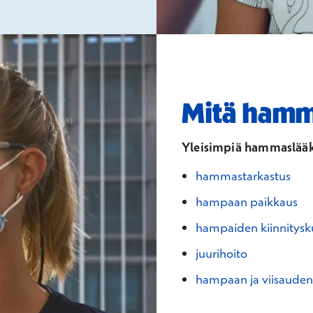
Mitä hamm
Yleisimpiä hammaslääkä
hammastarkastus
hampaan paikkaus
hampaiden kiinnitysku
juurihoito
hampaan ja viisaude