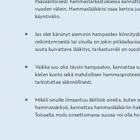
Pääsääntöisesti hammastarkastuksessa kannat
vuoden välein. Hammaslääkärisi osaa kertoa juu
käyntivälin.
Jos olet kärsinyt aiemmin hampaiden kiinnitysk
reikiintymisestä tai sinulla on jokin pitkäaikaiss
suuta kuivattava lääkitys, tarkastusväli on suos
Vaikka suu olisi täysin hampaaton, kannattaa s
kielen kunto sekä mahdollisen hammasproteesin
tarkistuttaa säännöllisesti.
Mikäli sinulle ilmaantuu äkillisiä oireita, kuten 
hammassärkyä, kannattaa hammaslääkäriin hak
Toisaalta myös oireettomassa suussa voi olla ho