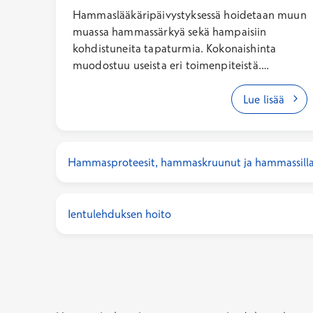
Hammaslääkäripäivystyksessä hoidetaan muun
muassa hammassärkyä sekä hampaisiin
kohdistuneita tapaturmia. Kokonaishinta
muodostuu useista eri toimenpiteistä.
Hammastapaturman ensiapukäynti
päivystyksessä sisältäen käynti- ja Kanta-
Lue lisää
maksun on keskimäärin 162,10 – 345,60 €
(arkisin), 181,60 – 395,10 € (lauantaisin), 212,10
– 469,10 € (sunnuntaisin).
Hammasproteesit, hammaskruunut ja hammassill
Ientulehduksen hoito