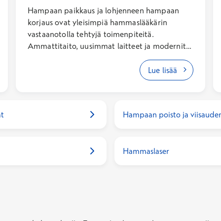
Hampaan paikkaus ja lohjenneen hampaan
korjaus ovat yleisimpiä hammaslääkärin
vastaanotolla tehtyjä toimenpiteitä.
Ammattitaito, uusimmat laitteet ja modernit
paikka-aineet takaavat sinulle parhaan,
yksilöllisen lopputuloksen. Paikkaushoidon
Lue lisää
hintaan vaikuttavat käytetty paikkamateriaali,
puudutus ja röntgenkuvat. Hampaan
paikkauksen hinta yhdistelmämuovilla
at
Hampaan poisto ja viisaud
sisältäen käynti- ja Kanta-maksun on
keskimäärin 115,60–297,60€ (arkisin), 128,10–
339,10 € (lauantaisin), 147,60–402,10 €
Hammaslaser
(sunnuntaisin).