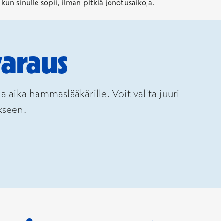
n sinulle sopii, ilman pitkiä jonotusaikoja.
araus
ika hammaslääkärille. Voit valita juuri
kseen.