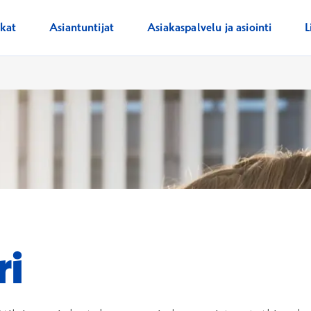
ikat
Asiantuntijat
Asiakaspalvelu ja asiointi
L
ri