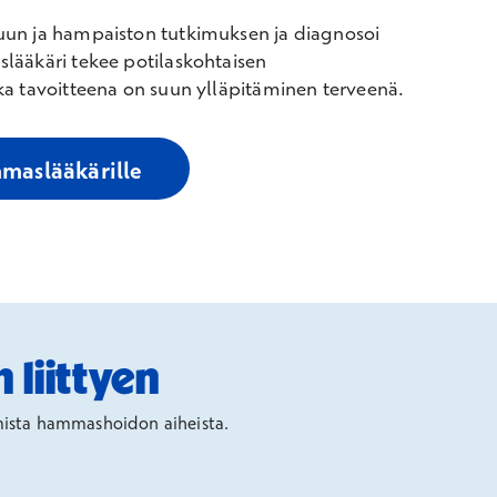
un ja hampaiston tutkimuksen ja diagnosoi
lääkäri tekee potilaskohtaisen
a tavoitteena on suun ylläpitäminen terveenä.
maslääkärille
 liittyen
mista hammashoidon aiheista.