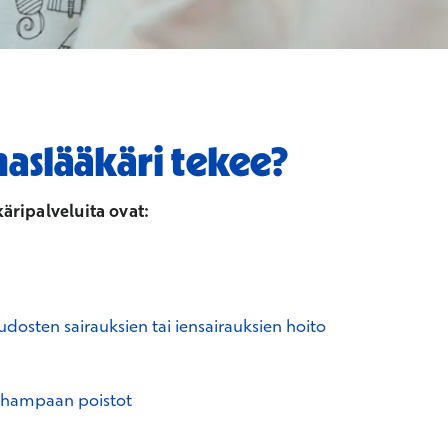
aslääkäri tekee?
ripalveluita ovat:
dosten sairauksien tai iensairauksien hoito
nhampaan poistot