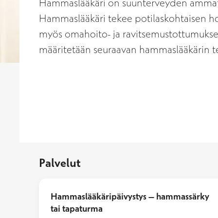
Hammaslääkäri on suunterveyden ammattil
Hammaslääkäri tekee potilaskohtaisen ho
myös omahoito- ja ravitsemustottumukset,
määritetään seuraavan hammaslääkärin te
Palvelut
Hammaslääkäripäivystys – hammassärky
tai tapaturma