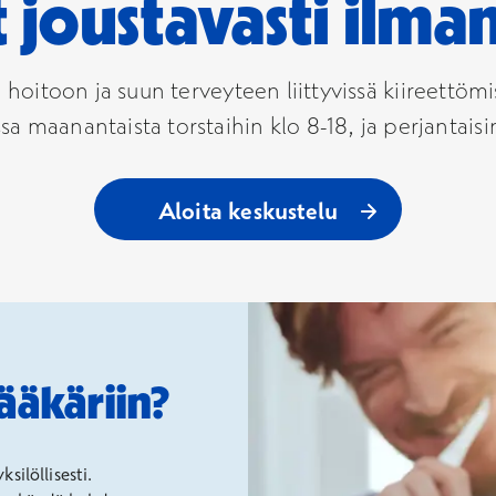
joustavasti ilman
oitoon ja suun terveyteen liittyvissä kiireettömis
sa maanantaista torstaihin klo 8-18, ja perjantaisi
Aloita keskustelu
ääkäriin?
ilöllisesti.