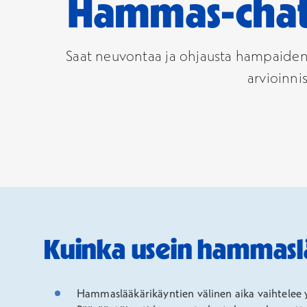
Hammas-chat 
Saat neuvontaa ja ohjausta hampaiden h
arvioinnis
Kuinka usein hammasl
Hammaslääkärikäyntien välinen aika vaihtelee yks