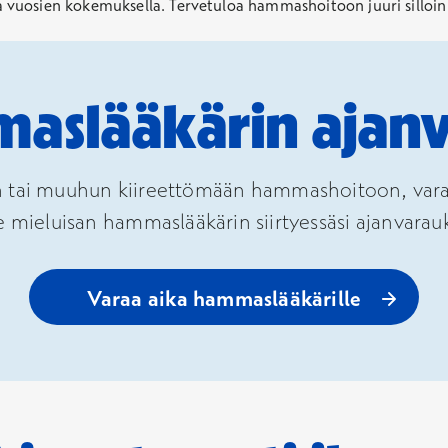
uosien kokemuksella. Tervetuloa hammashoitoon juuri silloin ku
aslääkärin ajanv
tai muuhun kiireettömään hammashoitoon, varaa a
le mieluisan hammaslääkärin siirtyessäsi ajanvarau
Varaa aika hammaslääkärille