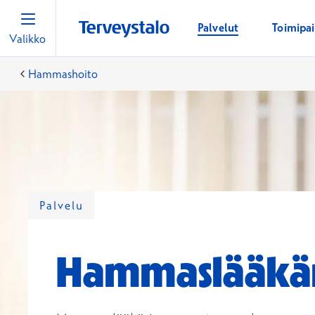
Palvelut
Toimipa
Valikko
Hammashoito
Palvelu
Hammaslääkä