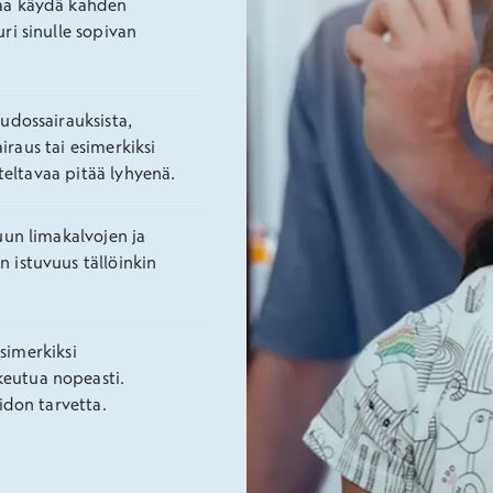
taa käydä kahden
ri sinulle sopivan
udossairauksista,
airaus tai esimerkiksi
iteltavaa pitää lyhyenä.
uun limakalvojen ja
 istuvuus tällöinkin
esimerkiksi
eutua nopeasti.
idon tarvetta.