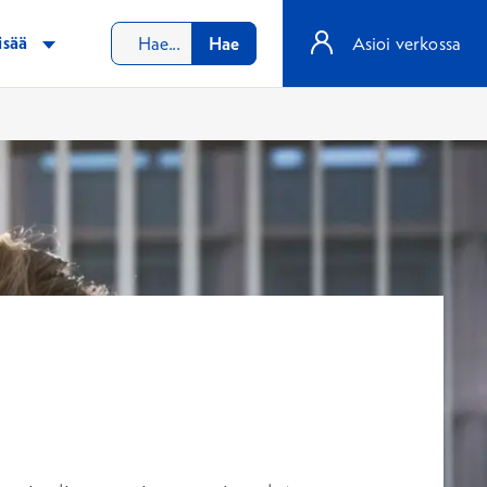
isää
Hae
Asioi verkossa