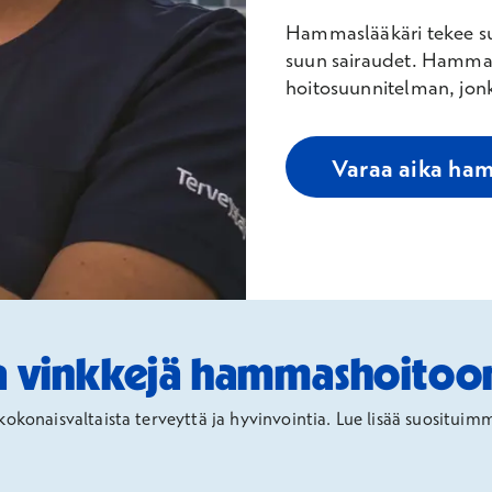
Hammaslääkäri tekee su
suun sairaudet. Hammas
hoitosuunnitelman, jonk
Varaa aika ham
a vinkkejä hammashoitoon
onaisvaltaista terveyttä ja hyvinvointia. Lue lisää suosituim