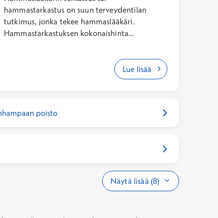
hammastarkastus on suun terveydentilan
tutkimus, jonka tekee hammaslääkäri.
Hammastarkastuksen kokonaishinta
Kelakorvauksen jälkeen on 85,10€ (arkisin),
97,60€ (lauantaisin), 116,60€ (sunnuntaisin).
Erikoishammaslääkärin hammastarkastuksen
Lue lisää
kokonaishinta Kelakorvauksen jälkeen on
109,10€ (arkisin). Mahdolliset
röntgentutkimukset laskutetaan erikseen
enhampaan poisto
hinnaston mukaisesti.
Näytä lisää (8)