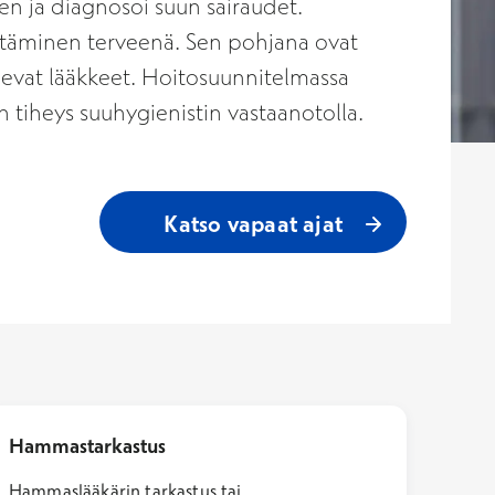
n ja diagnosoi suun sairaudet.
itäminen terveenä. Sen pohjana ovat
levat lääkkeet. Hoitosuunnitelmassa
tiheys suuhygienistin vastaanotolla.
Katso vapaat ajat
Hammastarkastus
Hammaslääkärin tarkastus tai