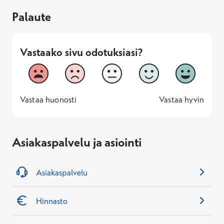
Palaute
Vastaako sivu odotuksiasi?
Vastaako sivu odotuksiasi?
1
2
3
4
5
Vastaa huonosti
Vastaa hyv
1 -
—
5 -
Vastaa huonosti
Vastaa hyvin
Asiakaspalvelu ja asiointi
Asiakaspalvelu
Hinnasto