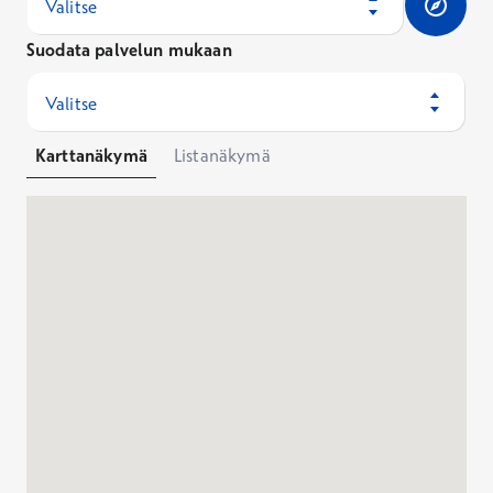
Valitse
Laparoskooppinen munasarjan toimenpide
Suodata palvelun mukaan
Hinta
Alk.
5789,60 €
Valitse
Ei Kela-korvausta
Karttanäkymä
Listanäkymä
Laskeumaleikkaus
Hinta
Alk.
7912,60 €
Ei Kela-korvausta
Tutustu palveluun
Naisen sterilisaatio
Hinta
Alk.
5305,60 €