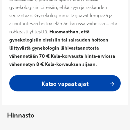
gynekologisiin oireisiin, ehkäisyyn ja raskauden
seurantaan. Gynekologimme tarjoavat lempeää ja
asiantuntevaa hoitoa elämän kaikissa vaiheissa – ota
rohkeasti yhteyttä.
Huomaathan, että ​
gynekologisiin oireisiin tai sairauden hoitoon
liittyvästä gynekologin lähivastaanotosta
vähennetään 70 € Kela-korvausta hinta-arviossa
vähennetyn 8 € Kela-korvauksen sijaan.
Katso vapaat ajat
Hinnasto