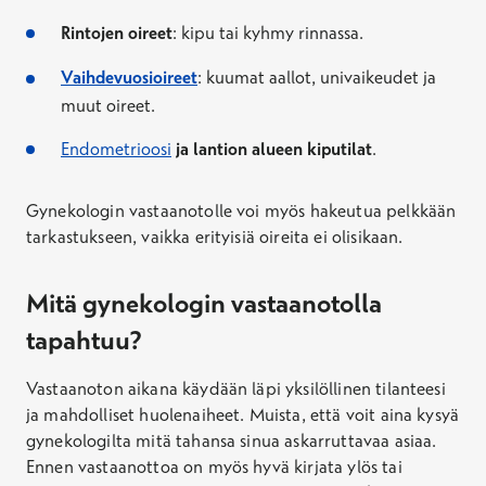
Rintojen oireet
: kipu tai kyhmy rinnassa.
Toteutunut keskihinta
Vaihdevuosioireet
: kuumat aallot, univaikeudet ja
178,59 €
108,59 €
muut oireet.
Kela-korvauksen jälkeen
Endometrioosi
ja lantion alueen kiputilat
.
Vastaanottokäynti, enintään 30 min
Hinta 169,00–443,10 €, Kela-korvauksen jälkeen
Gynekologin vastaanotolle voi myös hakeutua pelkkään
99,00–373,10 €.
tarkastukseen, vaikka erityisiä oireita ei olisikaan.
Toteutunut keskihinta
Mitä gynekologin vastaanotolla
201,97 €
tapahtuu?
131,97 €
Kela-korvauksen jälkeen
Vastaanoton aikana käydään läpi yksilöllinen tilanteesi
Vastaanottokäynti, enintään 45 min
ja mahdolliset huolenaiheet. Muista, että voit aina kysyä
Hinta 176,60–566,60 €, Kela-korvauksen jälkeen
gynekologilta mitä tahansa sinua askarruttavaa asiaa.
106,60–496,60 €.
Ennen vastaanottoa on myös hyvä kirjata ylös tai