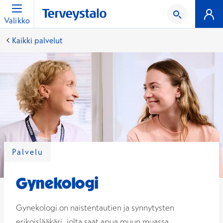
Valikko
Kaikki palvelut
Palvelu
Gynekologi
Gynekologi on naistentautien ja synnytysten
erikoislääkäri, jolta saat apua muun muassa