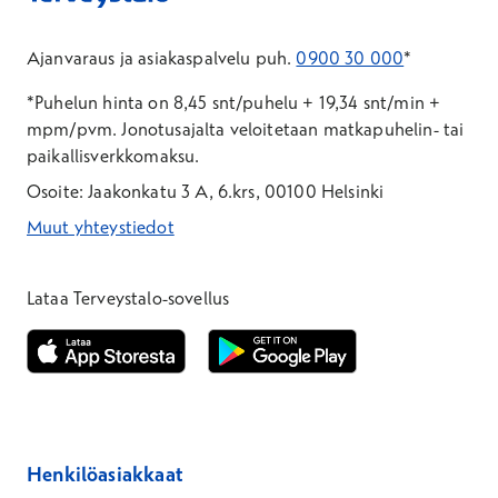
Ajanvaraus ja asiakaspalvelu puh.
0900 30 000
*
*Puhelun hinta on 8,45 snt/puhelu + 19,34 snt/min +
mpm/pvm.
Jonotusajalta veloitetaan matkapuhelin- tai
paikallisverkkomaksu.
Osoite: Jaakonkatu 3 A, 6.krs, 00100 Helsinki
Muut yhteystiedot
*Puhelun hinta on 8,35 snt/puhelu + 19,33 snt/min + mpm/pvm
*Puhelun hinta on matkapuhelinliittymästä 8,35 snt/puhelu + 
Lataa Terveystalo-sovellus
Avautuu uuteen ikkunaan
Avautuu uuteen ikkunaan
Henkilöasiakkaat