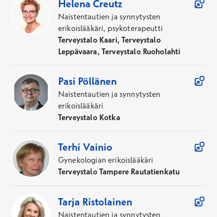
Helena
Creutz
Hinta
Naistentautien ja synnytysten
Alk.
157,00 €
erikoislääkäri, psykoterapeutti
Ei Kela-korvausta
Terveystalo Kaari, Terveystalo
Leppävaara, Terveystalo Ruoholahti
Raskaudentilan ultraäänitutkimus
Pasi
Pöllänen
Hinta
Naistentautien ja synnytysten
Alk.
174,00 €
erikoislääkäri
Ei Kela-korvausta
Terveystalo Kotka
Sikiön yksityiskoht. vaativa ultraääni,
Terhi
Vainio
erikoistekniikka
Gynekologian erikoislääkäri
Terveystalo Tampere Rautatienkatu
Hinta
Alk.
377,00 €
Tarja
Ristolainen
Ei Kela-korvausta
Naistentautien ja synnytysten