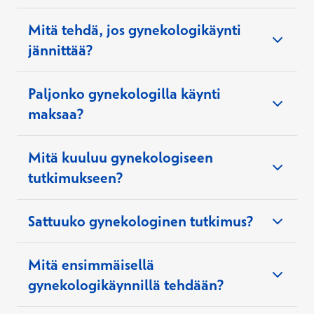
Hinta
Mitä tehdä, jos gynekologikäynti
137,20 €
jännittää?
125,20 €
Kela-korvauksen jälkeen
Paljonko gynekologilla käynti
maksaa?
Mitä kuuluu gynekologiseen
tutkimukseen?
asiantuntijan
Ehkäisykierukan asetus ja kierukan
omista tiedoista
verkkoajanvarauksesta
paikantaminen ultraäänellä
Sattuuko gynekologinen tutkimus?
Kierukka laskutetaan erikseen tai sen voi ostaa itse
apteekista ja tuoda vastaanotolle.
Mitä ensimmäisellä
gynekologikäynnillä tehdään?
Hinta
Alk.
366,60 €