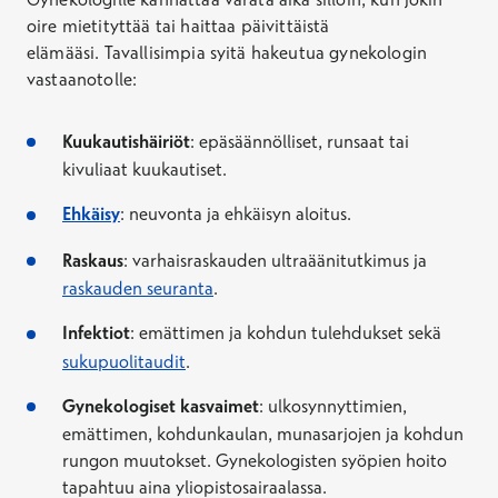
oire mietityttää tai haittaa päivittäistä
elämääsi. Tavallisimpia syitä hakeutua gynekologin
vastaanotolle:
Kuukautishäiriöt
: epäsäännölliset, runsaat tai
kivuliaat kuukautiset.
Vastaanottokäynti, enintään 10 min
Ehkäisy
: neuvonta ja ehkäisyn aloitus.
Hinta 120,60–196,60 €, Kela-korvauksen jälkeen
50,60–126,60 €.
Raskaus
: varhaisraskauden ultraäänitutkimus ja
raskauden seuranta
.
Toteutunut keskihinta
Infektiot
: emättimen ja kohdun tulehdukset sekä
139,75 €
sukupuolitaudit
.
69,95 €
Kela-korvauksen jälkeen
Gynekologiset kasvaimet
: ulkosynnyttimien,
Vastaanottokäynti, enintään 20 min
emättimen, kohdunkaulan, munasarjojen ja kohdun
rungon muutokset. Gynekologisten syöpien hoito
Hinta 136,60–303,60 €, Kela-korvauksen jälkeen
tapahtuu aina yliopistosairaalassa.
66,60–233,60 €.