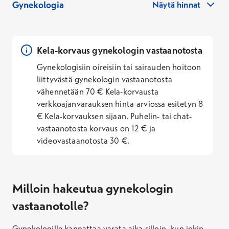
Gynekologia
Näytä hinnat
Kela-korvaus gynekologin vastaanotosta
Gynekologisiin oireisiin tai sairauden hoitoon
liittyvästä gynekologin vastaanotosta
vähennetään 70 € Kela-korvausta
verkkoajanvarauksen hinta-arviossa esitetyn 8
€ Kela-korvauksen sijaan. Puhelin- tai chat-
Arkisin klo 21–7 hintojen korotus noin 50 prosenttia
vastaanotosta korvaus on 12 € ja
Lauantaisin klo 7–18 välillä noin 25 prosenttia
videovastaanotosta 30 €.
Lauantaisin, pyhäpäivien aattoina, joulu- ja
juhannusaaton aattoina klo 18 jälkeen sekä
Milloin hakeutua gynekologin
sunnuntaisin, pyhinä, joulu- ja juhannusaattoina noin
50 prosenttia
vastaanotolle?
Gynekologille kannattaa varata aika silloin, kun jokin