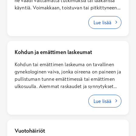
ne vaadi välttämättä tutkimuksia tai lääkärissä
käyntiä. Voimakkaan, toistuvan tai pitkittyneen
kivun syy kannattaa selvittää.
Lue lisää
Kohdun ja emättimen laskeumat
Kohdun tai emättimen laskeuma on tavallinen
gynekologinen vaiva, jonka oireena on paineen ja
pullistuman tunne emättimessä tai emättimen
ulkosuulla. Aiemmat raskaudet ja synnytykset
sekä naisen ikääntyminen ja emätintä
ympäröivien tukikudosten heikentyminen
Lue lisää
altistavat laskeumien synnylle. Jos emättimessä
on pullistumisen tunnetta ja herää epäily
laskeumasta, on hyvä varata aika gynekologille
oireiden selvittämiseksi.
Vuotohäiriöt