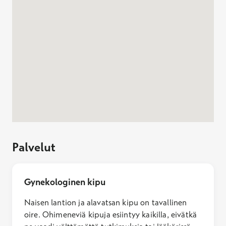
Ei Kela-korvausta
Tutustu palveluun
Virtsankarkailun korjausleikkaus
paikallispuudutuksessa
Hinta
Alk.
2039,60 €
Ei Kela-korvausta
Tutustu palveluun
Jos haluat poistua kartalta tai ohittaa kartan, paina Escape
Palvelut
Gynekologinen kipu
Naisen lantion ja alavatsan kipu on tavallinen
oire. Ohimeneviä kipuja esiintyy kaikilla, eivätkä