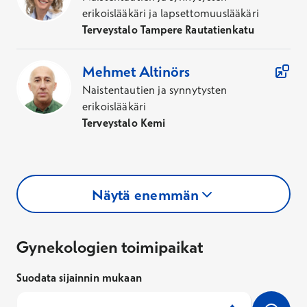
erikoislääkäri ja lapsettomuuslääkäri
Terveystalo Tampere Rautatienkatu
Mehmet
Altinörs
Naistentautien ja synnytysten
erikoislääkäri
Terveystalo Kemi
Kohdun poisto tähystämällä
Näytä enemmän
Hinta
Alk.
8241,60 €
Gynekologien toimipaikat
Ei Kela-korvausta
Tutustu palveluun
Gynekologien toimipaikat
Suodata sijainnin mukaan