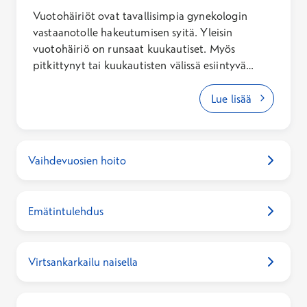
Vuotohäiriöt ovat tavallisimpia gynekologin
vastaanotolle hakeutumisen syitä. Yleisin
vuotohäiriö on runsaat kuukautiset. Myös
pitkittynyt tai kuukautisten välissä esiintyvä
ylimääräinen vuoto, epäsäännölliset kuukautiset
ja kuukautisten poisjäänti ovat esimerkkejä
Lue lisää
vuotohäiriöistä, joiden syy kannattaa tutkia.
Myös vaihdevuosien jälkeinen verinen vuoto
pitää tutkia.
Vaihdevuosien hoito
Emätintulehdus
Virtsankarkailu naisella