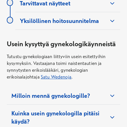
pituus, vuodon kesto, edellisten
Tarvittavat näytteet
kuukautisten ajankohta)
Tiedot mahdollisista raskauksista ja
Yksilöllinen hoitosuunnitelma
Gynekologi-chat arkisin 7–21
synnytyksistä
Tiedot gynekologisista sairauksista tai
Usein kysyttyä gynekologikäynneistä
Hinta
leikkauksista
92,70 €
80,70 €
Kela-korvauksen jälkeen
Mahdolliset perinnölliset riskitekijät
Tutustu gynekologiaan liittyviin usein esitettyihin
kysymyksiin. Vastaajana toimi naistentautien ja
(esimerkiksi syöpä tai veritulppa
synnytysten erikoislääkäri, gynekologian
lähisukulaisella)
Gynekologi-chat lauantaisin 7–21
erikoisalajohtaja
Satu Wedenoja
.
Hinta
Milloin mennä gynekologille?
115,20 €
103,20 €
Kela-korvauksen jälkeen
Kuinka usein gynekologilla pitäisi
Gynekologi-chat sunnuntaisin 7–21
käydä?