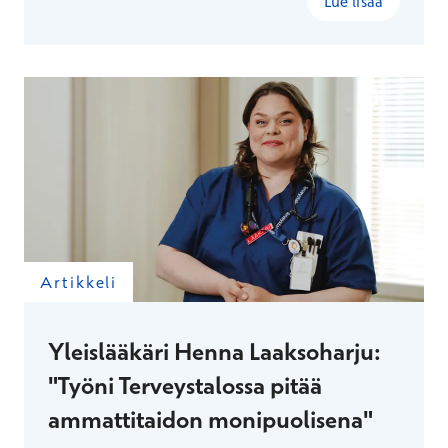
Lue lisää
tiimin kampuksille ja opiskelijatapahtumiin.
Artikkeli
Yleislääkäri Henna Laaksoharju:
"Työni Terveystalossa pitää
ammattitaidon monipuolisena"