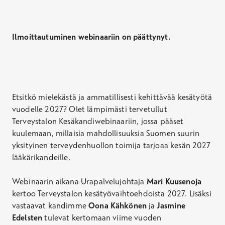
Ilmoittautuminen webinaariin on päättynyt.
Etsitkö mielekästä ja ammatillisesti kehittävää kesätyötä
vuodelle 2027? Olet lämpimästi tervetullut
Terveystalon Kesäkandiwebinaariin, jossa pääset
kuulemaan, millaisia mahdollisuuksia Suomen suurin
yksityinen terveydenhuollon toimija tarjoaa
kesän 2027
lääkärikandeille.
Webinaarin aikana Urapalvelujohtaja
Mari Kuusenoja
kertoo Terveystalon kesätyövaihtoehdoista 2027. Lisäksi
vastaavat kandimme
Oona Kähkönen
ja
Jasmine
Edelsten
tulevat kertomaan viime vuoden