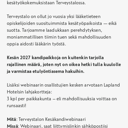
kesätyökokemuksistaan Terveystalossa.
Terveystalo on ollut jo vuosia yksi lääketieteen
opiskelijoiden suosituimmista kesätyöpaikoista — eikä
suotta. Tarjoamme laadukkaan perehdytyksen,
moniammatillisen tiimin tuen sekä mahdollisuuden
oppia aidosti lääkärin työstä.
Kesän 2027 kandipaikkoja on kuitenkin tarjolla
rajallinen määrä, joten nyt on oikea hetki tulla kuulolle
ja varmistaa etulyöntiasema hakuihin.
Lisäksi webinaarin osallistujien kesken arvotaan Lapland
Hotelsin lahjakortteja:
3 kpl per paikkakunta – eli mahdollisuuksia voittaa on
runsaasti!
Mitä
: Terveystalon Kesäkandiwebinaari
Missä
: Webinaari, saat liittymislinkin sähköpostiisi