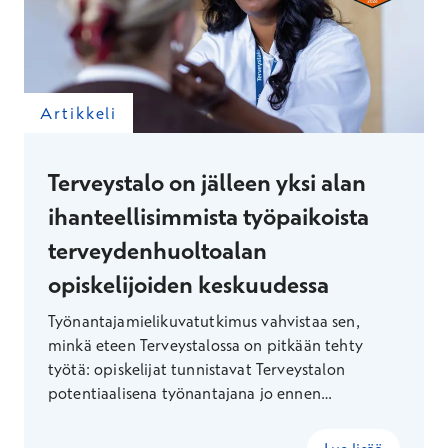
Artikkeli
Terveystalo on jälleen yksi alan
ihanteellisimmista työpaikoista
terveydenhuoltoalan
opiskelijoiden keskuudessa
Työnantajamielikuvatutkimus vahvistaa sen,
minkä eteen Terveystalossa on pitkään tehty
työtä: opiskelijat tunnistavat Terveystalon
potentiaalisena työnantajana jo ennen
valmistumistaan. Tunnustuksen taustalla on
määrätietoinen juniorityö, joka vie Terveystalon