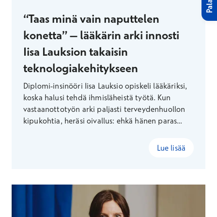
Palaute
“Taas minä vain naputtelen
konetta” – lääkärin arki innosti
Iisa Lauksion takaisin
teknologiakehitykseen
Diplomi-insinööri Iisa Lauksio opiskeli lääkäriksi,
koska halusi tehdä ihmisläheistä työtä. Kun
vastaanottotyön arki paljasti terveydenhuollon
kipukohtia, heräsi oivallus: ehkä hänen paras
tapansa auttaa löytyisikin vastaanottohuoneen
ulkopuolella. Näin syntyi uralle jälleen uusi
Lue lisää
suunta.