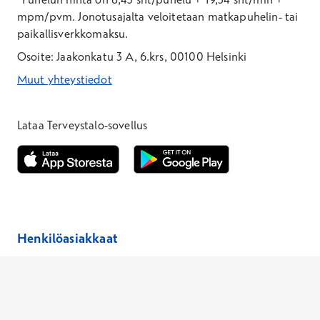
mpm/pvm.
Jonotusajalta veloitetaan matkapuhelin- tai
paikallisverkkomaksu.
Osoite: Jaakonkatu 3 A, 6.krs, 00100 Helsinki
Muut yhteystiedot
*Puhelun hinta on 8,35 snt/puhelu + 19,33 snt/min + mpm/pvm
*Puhelun hinta on matkapuhelinliittymästä 8,35 snt/puhelu + 
Lataa Terveystalo-sovellus
Avautuu uuteen ikkunaan
Avautuu uuteen ikkunaan
Henkilöasiakkaat
Hinnasto
Ajanvaraus