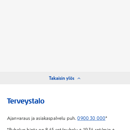
Takaisin ylös
Ajanvaraus ja asiakaspalvelu puh.
0900 30 000
*
*Puhelun hinta on 8,45 snt/puhelu + 19,34 snt/min +