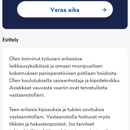
: Taneli Yli-Lontti
Varaa aika
Esittely
Olen toiminut työurani erilaisissa 
leikkausyksiköissä ja omaan monipuolisen 
kokemuksen perioperatiivisen potilaan hoidosta. 
Olen koulutukselta sairaanhoitaja ja kipsiteknikko. 
Asiakkaat vauvasta vaariin ovat tervetulleita 
vastaanotolleni.

Teen erilaisia kipsauksia ja tukien sovituksia 
vastaanotollani. Vastaanotolla hoituvat myös 
tikkien ja hakastenpoistot. Jos tarvitset 