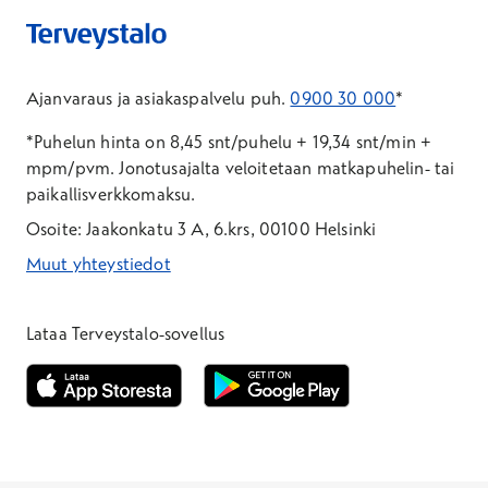
Ajanvaraus ja asiakaspalvelu puh.
0900 30 000
*
*Puhelun hinta on 8,45 snt/puhelu + 19,34 snt/min +
mpm/pvm.
Jonotusajalta veloitetaan matkapuhelin- tai
paikallisverkkomaksu.
Osoite: Jaakonkatu 3 A, 6.krs, 00100 Helsinki
Muut yhteystiedot
*Puhelun hinta on 8,35 snt/puhelu + 19,33 snt/min + mpm/pvm
*Puhelun hinta on matkapuhelinliittymästä 8,35 snt/puhelu + 
Lataa Terveystalo-sovellus
Avautuu uuteen ikkunaan
Avautuu uuteen ikkunaan