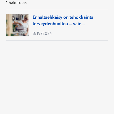
1
hakutulos
Ennaltaehkäisy on tehokkainta
terveydenhuoltoa – vain
rokottautumalla voit suojautua
8/19/2024
vyöruusulta