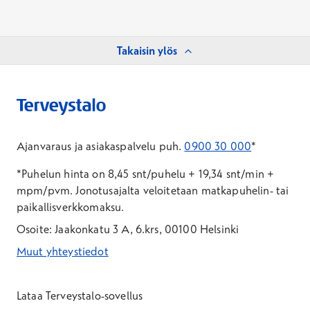
Takaisin ylös
Ajanvaraus ja asiakaspalvelu puh.
0900 30 000
*
*Puhelun hinta on 8,45 snt/puhelu + 19,34 snt/min +
mpm/pvm.
Jonotusajalta veloitetaan matkapuhelin- tai
paikallisverkkomaksu.
Osoite: Jaakonkatu 3 A, 6.krs, 00100 Helsinki
Muut yhteystiedot
*Puhelun hinta on 8,35 snt/puhelu + 19,33 snt/min + mpm/pvm
*Puhelun hinta on matkapuhelinliittymästä 8,35 snt/puhelu + 
Lataa Terveystalo-sovellus