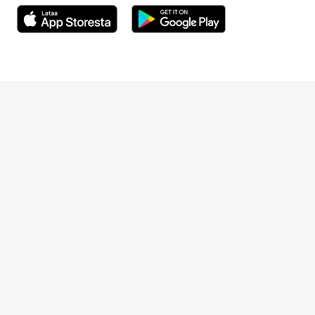
Avautuu uuteen ikkunaan
Avautuu uuteen ikkunaan
Henkilöasiakkaat
Hinnasto
Ajanvaraus
Toimipaikat
Asiantuntijat
Anna palautetta